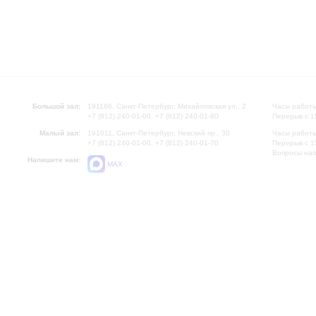
Большой зал:
191186, Санкт-Петербург, Михайловская ул., 2
Часы работы
+7 (812) 240-01-00, +7 (812) 240-01-80
Перерыв с 1
Малый зал:
191011, Санкт-Петербург, Невский пр., 30
Часы работы
+7 (812) 240-01-00, +7 (812) 240-01-70
Перерыв с 1
Вопросы на
Напишите нам:
MAX