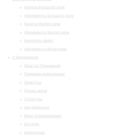
Билеты Большого зала
Абонементы Большого зала
Билеты Малого зала
Абонементы Малого зала
Как купить билет
Абонементы Музитория
О филармонии
Маэстро Темирканов
Правовая информация
Оркестры
Планы залов
Структура
Как добраться
Визит в филармонию
История
Библиотека