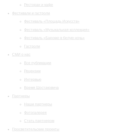
Ресторан и кафе
Фестивали и гастроли
Фестиваль «Площадь Искусств»
Фестиваль «Музыкальная коллекция»
Фестиваль «Барокко в белую ночь»
Гастроли
СМИ о нас
Все публикации
Рецензии
Интервью
Время Шостаковича
Партнеры
Наши партнеры
Фотогалерея
Стать партнером
Просветительские проекты