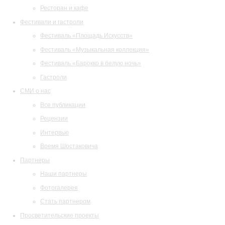
Ресторан и кафе
Фестивали и гастроли
Фестиваль «Площадь Искусств»
Фестиваль «Музыкальная коллекция»
Фестиваль «Барокко в белую ночь»
Гастроли
СМИ о нас
Все публикации
Рецензии
Интервью
Время Шостаковича
Партнеры
Наши партнеры
Фотогалерея
Стать партнером
Просветительские проекты