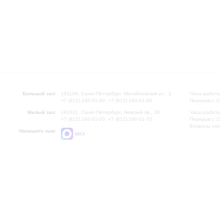
Большой зал:
191186, Санкт-Петербург, Михайловская ул., 2
Часы работы
+7 (812) 240-01-00, +7 (812) 240-01-80
Перерыв с 1
Малый зал:
191011, Санкт-Петербург, Невский пр., 30
Часы работы
+7 (812) 240-01-00, +7 (812) 240-01-70
Перерыв с 1
Вопросы на
Напишите нам:
MAX