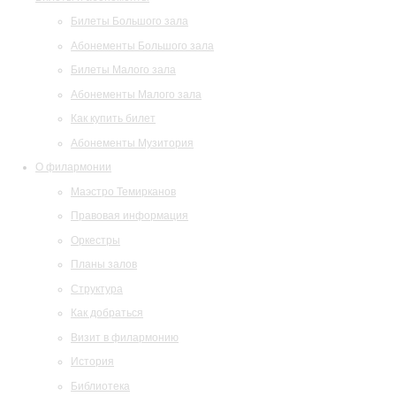
Билеты Большого зала
Абонементы Большого зала
Билеты Малого зала
Абонементы Малого зала
Как купить билет
Абонементы Музитория
О филармонии
Маэстро Темирканов
Правовая информация
Оркестры
Планы залов
Структура
Как добраться
Визит в филармонию
История
Библиотека