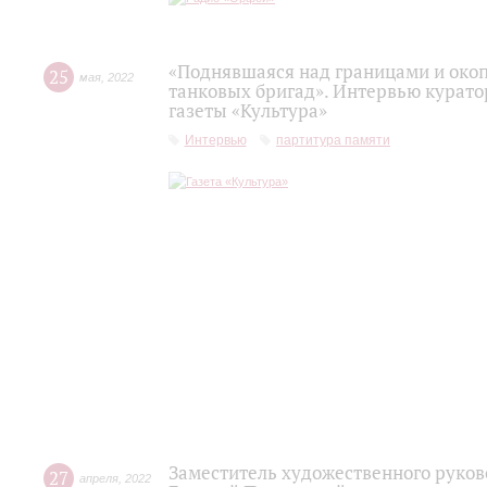
«Поднявшаяся над границами и око
25
мая
,
2022
танковых бригад». Интервью курато
газеты «Культура»
Интервью
партитура памяти
Заместитель художественного руко
27
апреля
,
2022