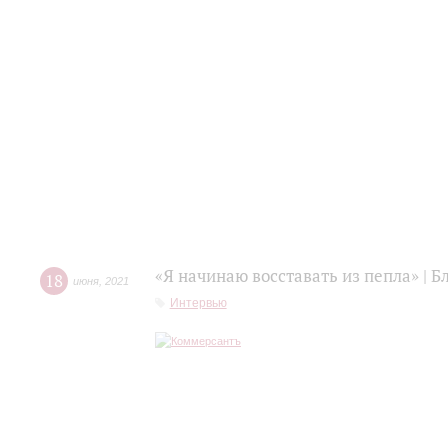
«Я начинаю восставать из пепла» | 
18
июня
,
2021
Интервью