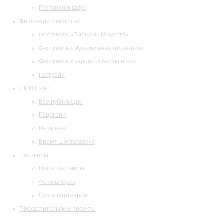
Ресторан и кафе
Фестивали и гастроли
Фестиваль «Площадь Искусств»
Фестиваль «Музыкальная коллекция»
Фестиваль «Барокко в белую ночь»
Гастроли
СМИ о нас
Все публикации
Рецензии
Интервью
Время Шостаковича
Партнеры
Наши партнеры
Фотогалерея
Стать партнером
Просветительские проекты