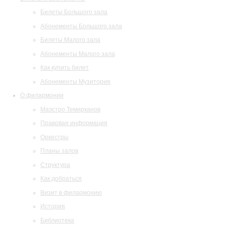
Билеты Большого зала
Абонементы Большого зала
Билеты Малого зала
Абонементы Малого зала
Как купить билет
Абонементы Музитория
О филармонии
Маэстро Темирканов
Правовая информация
Оркестры
Планы залов
Структура
Как добраться
Визит в филармонию
История
Библиотека