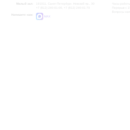
Малый зал:
191011, Санкт-Петербург, Невский пр., 30
Часы работы
+7 (812) 240-01-00, +7 (812) 240-01-70
Перерыв с 1
Вопросы на
Напишите нам:
MAX