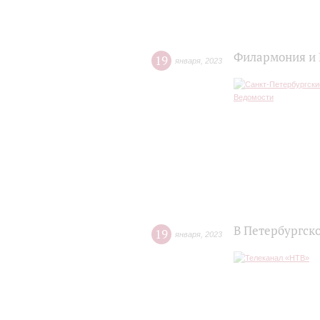
Филармония и 
19
января
,
2023
В Петербургск
19
января
,
2023