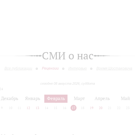
СМИ о нас
Все публикации
Рецензии
Интервью
Время Шостаковича
сегодня 08 августа 2026, суббота
24
Декабрь
Январь
Февраль
Март
Апрель
Май
9
10
11
12
13
14
15
16
17
18
19
20
21
22
23