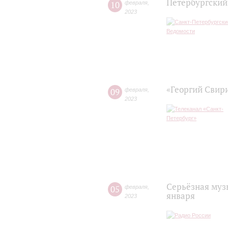
Петербургский
10
февраля
,
2023
«Георгий Свир
09
февраля
,
2023
Серьёзная муз
05
февраля
,
января
2023