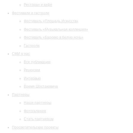
Ресторан и кафе
Фестивали и гастроли
Фестиваль «Площадь Искусств»
Фестиваль «Музыкальная коллекция»
Фестиваль «Барокко в белую ночь»
Гастроли
СМИ о нас
Все публикации
Рецензии
Интервью
Время Шостаковича
Партнеры
Наши партнеры
Фотогалерея
Стать партнером
Просветительские проекты