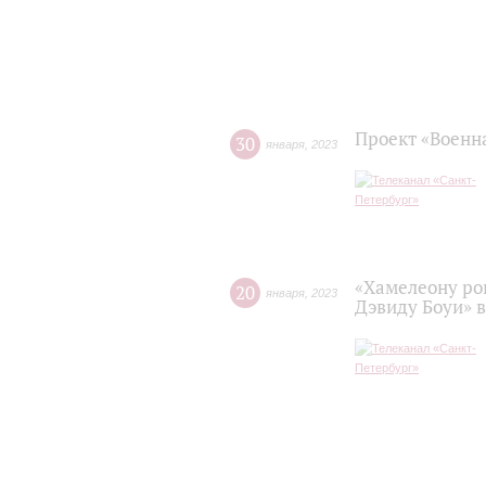
Проект «Военн
30
января
,
2023
«Хамелеону ро
20
января
,
2023
Дэвиду Боуи» 