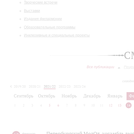
Творческие встречи
Выставки
Издания филармонии
Образовательные программы
Инклюзивные и специальные проекты
С
Все публикации
Реце
сегодн
2019/20
2020/21
2021/22
2022/23
2023/24
2024/25
2025/26
Сентябрь
Октябрь
Ноябрь
Декабрь
Январь
Ф
1
2
3
4
5
6
7
8
9
10
11
12
13
14
Петербургский МолОт-ансамбль вы
февраля
,