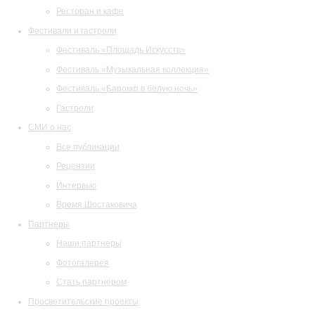
Ресторан и кафе
Фестивали и гастроли
Фестиваль «Площадь Искусств»
Фестиваль «Музыкальная коллекция»
Фестиваль «Барокко в белую ночь»
Гастроли
СМИ о нас
Все публикации
Рецензии
Интервью
Время Шостаковича
Партнеры
Наши партнеры
Фотогалерея
Стать партнером
Просветительские проекты