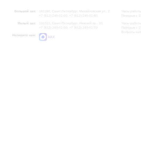
Большой зал:
191186, Санкт-Петербург, Михайловская ул., 2
Часы работы
+7 (812) 240-01-00, +7 (812) 240-01-80
Перерыв с 1
Малый зал:
191011, Санкт-Петербург, Невский пр., 30
Часы работы
+7 (812) 240-01-00, +7 (812) 240-01-70
Перерыв с 1
Вопросы на
Напишите нам:
MAX