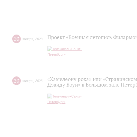
Проект «Военная летопись Филармо
30
января
,
2023
«Хамелеону рока» или «Стравинском
20
января
,
2023
Дэвиду Боуи» в Большом зале Пете