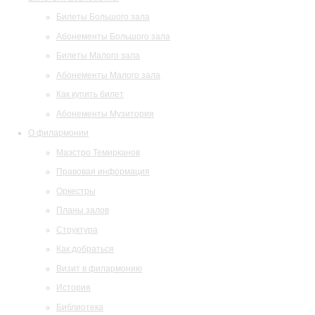
Билеты Большого зала
Абонементы Большого зала
Билеты Малого зала
Абонементы Малого зала
Как купить билет
Абонементы Музитория
О филармонии
Маэстро Темирканов
Правовая информация
Оркестры
Планы залов
Структура
Как добраться
Визит в филармонию
История
Библиотека