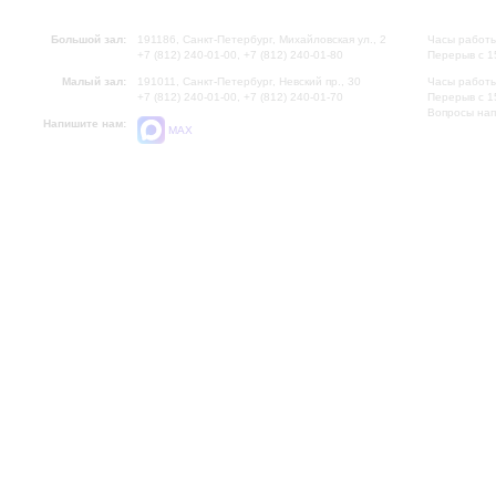
Большой зал:
191186, Санкт-Петербург, Михайловская ул., 2
Часы работы
+7 (812) 240-01-00, +7 (812) 240-01-80
Перерыв с 1
Малый зал:
191011, Санкт-Петербург, Невский пр., 30
Часы работы
+7 (812) 240-01-00, +7 (812) 240-01-70
Перерыв с 1
Вопросы на
Напишите нам:
MAX