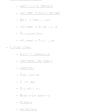
Билеты Большого зала
Абонементы Большого зала
Билеты Малого зала
Абонементы Малого зала
Как купить билет
Абонементы Музитория
О филармонии
Маэстро Темирканов
Правовая информация
Оркестры
Планы залов
Структура
Как добраться
Визит в филармонию
История
Библиотека