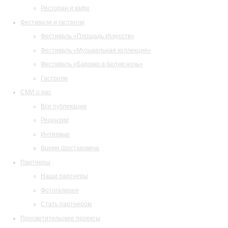
Ресторан и кафе
Фестивали и гастроли
Фестиваль «Площадь Искусств»
Фестиваль «Музыкальная коллекция»
Фестиваль «Барокко в белую ночь»
Гастроли
СМИ о нас
Все публикации
Рецензии
Интервью
Время Шостаковича
Партнеры
Наши партнеры
Фотогалерея
Стать партнером
Просветительские проекты