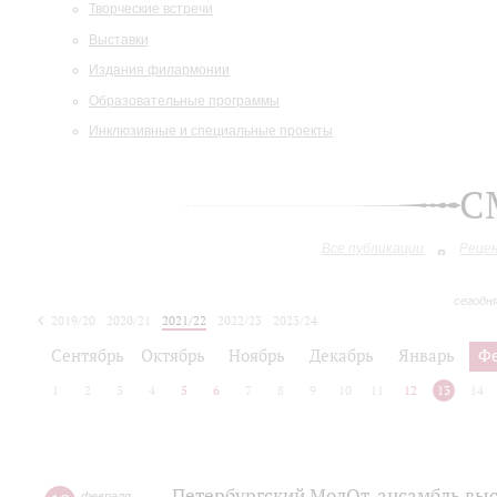
Творческие встречи
Выставки
Издания филармонии
Образовательные программы
Инклюзивные и специальные проекты
С
Все публикации
Реце
сегодн
2019/20
2020/21
2021/22
2022/23
2023/24
2024/25
2025/26
Сентябрь
Октябрь
Ноябрь
Декабрь
Январь
Ф
1
2
3
4
5
6
7
8
9
10
11
12
13
14
Петербургский МолОт-ансамбль вы
февраля
,