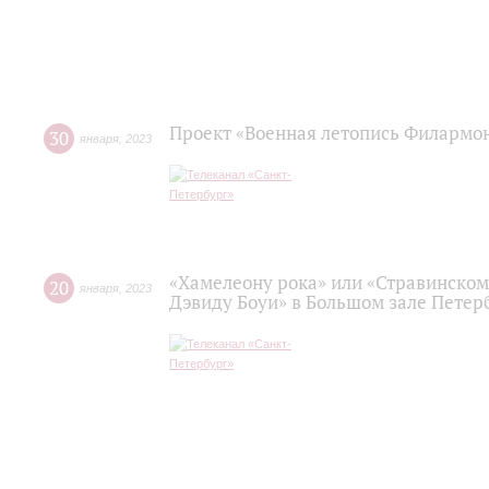
Проект «Военная летопись Филармо
30
января
,
2023
«Хамелеону рока» или «Стравинском
20
января
,
2023
Дэвиду Боуи» в Большом зале Пете