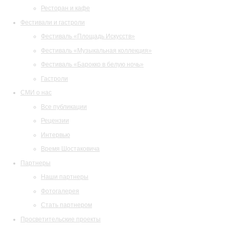
Ресторан и кафе
Фестивали и гастроли
Фестиваль «Площадь Искусств»
Фестиваль «Музыкальная коллекция»
Фестиваль «Барокко в белую ночь»
Гастроли
СМИ о нас
Все публикации
Рецензии
Интервью
Время Шостаковича
Партнеры
Наши партнеры
Фотогалерея
Стать партнером
Просветительские проекты