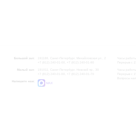
Большой зал:
191186, Санкт-Петербург, Михайловская ул., 2
Часы работы
+7 (812) 240-01-00, +7 (812) 240-01-80
Перерыв с 1
Малый зал:
191011, Санкт-Петербург, Невский пр., 30
Часы работы
+7 (812) 240-01-00, +7 (812) 240-01-70
Перерыв с 1
Вопросы на
Напишите нам:
MAX