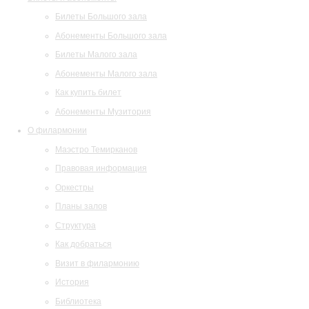
Билеты Большого зала
Абонементы Большого зала
Билеты Малого зала
Абонементы Малого зала
Как купить билет
Абонементы Музитория
О филармонии
Маэстро Темирканов
Правовая информация
Оркестры
Планы залов
Структура
Как добраться
Визит в филармонию
История
Библиотека