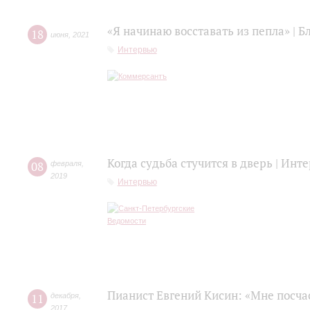
«Я начинаю восставать из пепла» | 
18
июня
,
2021
Интервью
Когда судьба стучится в дверь | Ин
08
февраля
,
2019
Интервью
Пианист Евгений Кисин: «Мне посча
11
декабря
,
2017