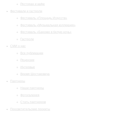
Ресторан и кафе
Фестивали и гастроли
Фестиваль «Площадь Искусств»
Фестиваль «Музыкальная коллекция»
Фестиваль «Барокко в белую ночь»
Гастроли
СМИ о нас
Все публикации
Рецензии
Интервью
Время Шостаковича
Партнеры
Наши партнеры
Фотогалерея
Стать партнером
Просветительские проекты