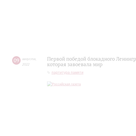
Первой победой блокадного Ленингр
09
августа
,
которая завоевала мир
2022
партитура памяти