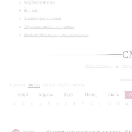
Творческие встречи
Выставки
Издания филармонии
Образовательные программы
Инклюзивные и специальные проекты
С
Все публикации
Реце
сегодн
2019/20
2020/21
2021/22
2022/23
2023/24
2024/25
2025/26
Март
Апрель
Май
Июнь
Июль
А
1
2
3
4
5
6
7
8
9
10
11
12
13
14
«Памяти музыкального подвига». Ин
августа
,