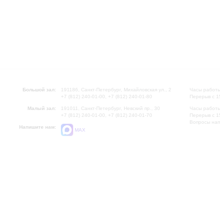
Большой зал:
191186, Санкт-Петербург, Михайловская ул., 2
Часы работы
+7 (812) 240-01-00, +7 (812) 240-01-80
Перерыв с 1
Малый зал:
191011, Санкт-Петербург, Невский пр., 30
Часы работы
+7 (812) 240-01-00, +7 (812) 240-01-70
Перерыв с 1
Вопросы на
Напишите нам:
MAX