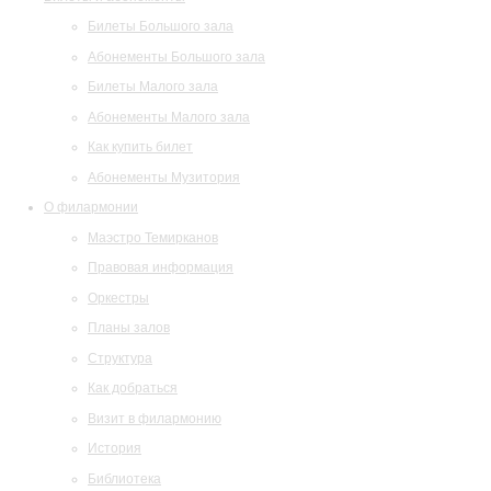
Билеты Большого зала
Абонементы Большого зала
Билеты Малого зала
Абонементы Малого зала
Как купить билет
Абонементы Музитория
О филармонии
Маэстро Темирканов
Правовая информация
Оркестры
Планы залов
Структура
Как добраться
Визит в филармонию
История
Библиотека