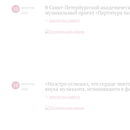
В Санкт-Петербургской академичес
10
августа
,
музыкальный проект «Партитура па
2022
партитура памяти
«Маэстро услышал, что сердце моего
10
августа
,
внука музыканта, исполнявшего в 
2022
партитура памяти