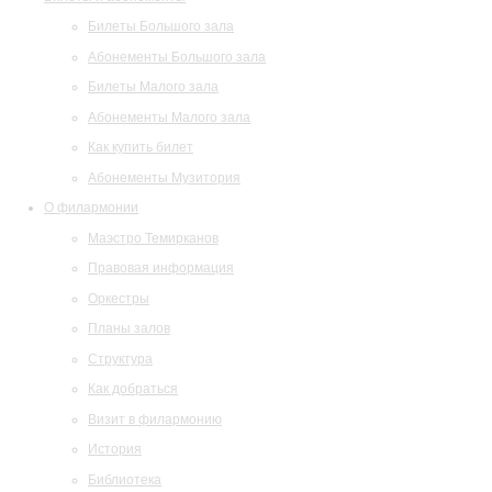
Билеты Большого зала
Абонементы Большого зала
Билеты Малого зала
Абонементы Малого зала
Как купить билет
Абонементы Музитория
О филармонии
Маэстро Темирканов
Правовая информация
Оркестры
Планы залов
Структура
Как добраться
Визит в филармонию
История
Библиотека