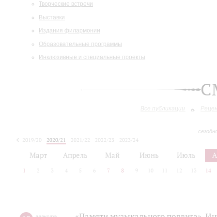
Творческие встречи
Выставки
Издания филармонии
Образовательные программы
Инклюзивные и специальные проекты
С
Все публикации
Реце
сегодн
2019/20
2020/21
2021/22
2022/23
2023/24
2024/25
2025/26
Март
Апрель
Май
Июнь
Июль
А
1
2
3
4
5
6
7
8
9
10
11
12
13
14
«Памяти музыкального подвига». Ин
августа
,