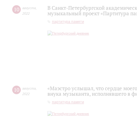
В Санкт-Петербургской академичес
10
августа
,
музыкальный проект «Партитура па
2022
партитура памяти
«Маэстро услышал, что сердце моего
10
августа
,
внука музыканта, исполнявшего в 
2022
партитура памяти