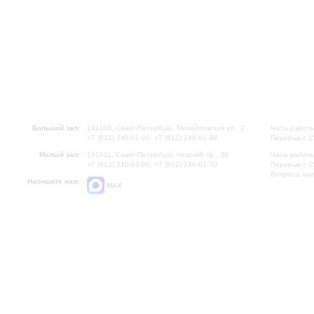
Большой зал:
191186, Санкт-Петербург, Михайловская ул., 2
Часы работы
+7 (812) 240-01-00, +7 (812) 240-01-80
Перерыв с 1
Малый зал:
191011, Санкт-Петербург, Невский пр., 30
Часы работы
+7 (812) 240-01-00, +7 (812) 240-01-70
Перерыв с 1
Вопросы на
Напишите нам:
MAX