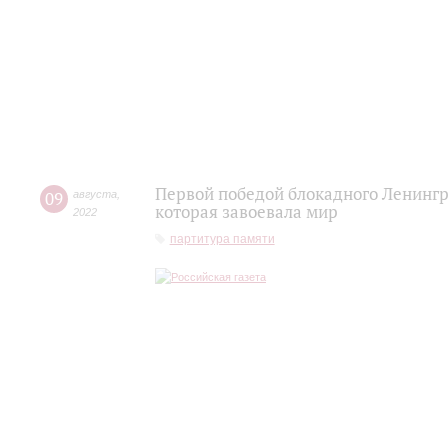
Первой победой блокадного Ленингр
09
августа
,
которая завоевала мир
2022
партитура памяти