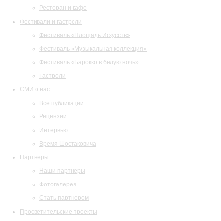
Ресторан и кафе
Фестивали и гастроли
Фестиваль «Площадь Искусств»
Фестиваль «Музыкальная коллекция»
Фестиваль «Барокко в белую ночь»
Гастроли
СМИ о нас
Все публикации
Рецензии
Интервью
Время Шостаковича
Партнеры
Наши партнеры
Фотогалерея
Стать партнером
Просветительские проекты