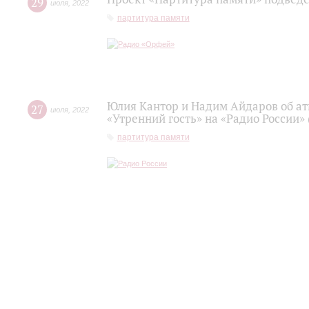
29
июля
,
2022
партитура памяти
Юлия Кантор и Надим Айдаров об ат
27
июля
,
2022
«Утренний гость» на «Радио России»
партитура памяти