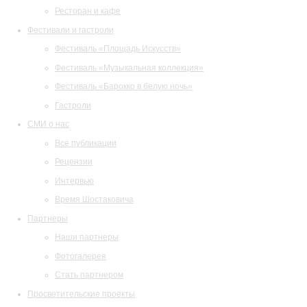
Ресторан и кафе
Фестивали и гастроли
Фестиваль «Площадь Искусств»
Фестиваль «Музыкальная коллекция»
Фестиваль «Барокко в белую ночь»
Гастроли
СМИ о нас
Все публикации
Рецензии
Интервью
Время Шостаковича
Партнеры
Наши партнеры
Фотогалерея
Стать партнером
Просветительские проекты