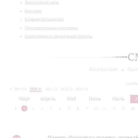
Творческие встречи
Выставки
Издания филармонии
Образовательные программы
Инклюзивные и специальные проекты
С
Все публикации
Реце
сегодн
2019/20
2020/21
2021/22
2022/23
2023/24
2024/25
2025/26
Март
Апрель
Май
Июнь
Июль
А
1
2
3
4
5
6
7
8
9
10
11
12
13
14
Проект «Партитура памяти» подведё