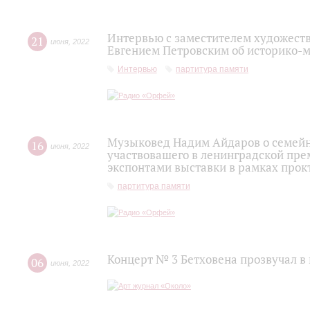
Интервью с заместителем художест
21
июня
,
2022
Евгением Петровским об историко-
Интервью
партитура памяти
Музыковед Надим Айдаров о семейно
16
июня
,
2022
участвовашего в ленинградской прем
экспонтами выставки в рамках прок
партитура памяти
Концерт № 3 Бетховена прозвучал в
06
июня
,
2022