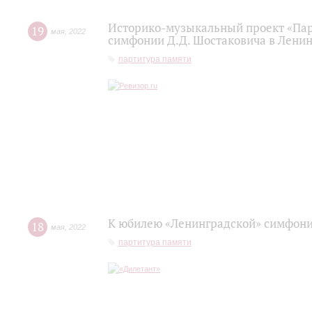
Историко-музыкальный проект «Пар
19
мая
,
2022
симфонии Д.Д. Шостаковича в Лени
партитура памяти
К юбилею «Ленинградской» симфон
18
мая
,
2022
партитура памяти