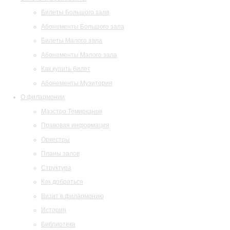
Билеты Большого зала
Абонементы Большого зала
Билеты Малого зала
Абонементы Малого зала
Как купить билет
Абонементы Музитория
О филармонии
Маэстро Темирканов
Правовая информация
Оркестры
Планы залов
Структура
Как добраться
Визит в филармонию
История
Библиотека