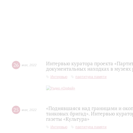
Интервью куратора проекта «Парти
26
мая
,
2022
документальных находках в музеях 
Интервью
партитура памяти
«Поднявшаяся над границами и око
25
мая
,
2022
танковых бригад». Интервью курато
газеты «Культура»
Интервью
партитура памяти