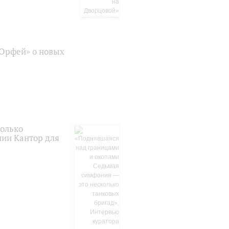
«Орфей» о новых
колько
лии Кантор для