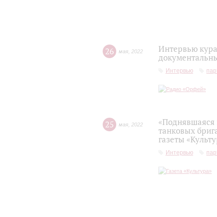
Интервью кура
26
мая
,
2022
документальны
Интервью
пар
«Поднявшаяся 
25
мая
,
2022
танковых бриг
газеты «Культу
Интервью
пар