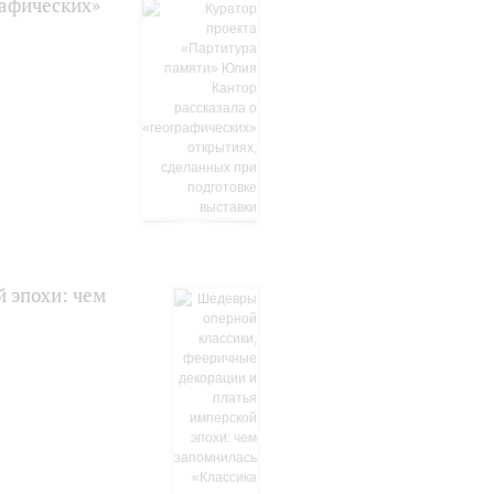
рафических»
 эпохи: чем