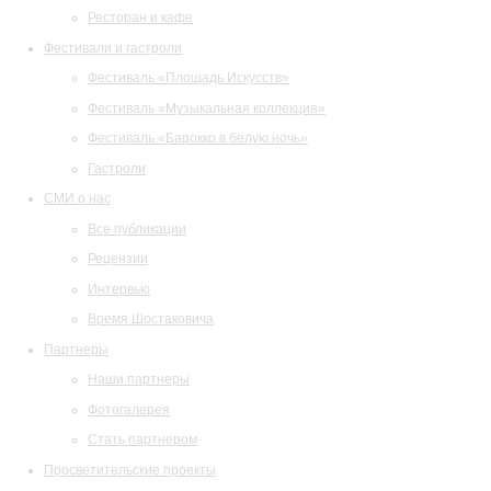
Ресторан и кафе
Фестивали и гастроли
Фестиваль «Площадь Искусств»
Фестиваль «Музыкальная коллекция»
Фестиваль «Барокко в белую ночь»
Гастроли
СМИ о нас
Все публикации
Рецензии
Интервью
Время Шостаковича
Партнеры
Наши партнеры
Фотогалерея
Стать партнером
Просветительские проекты