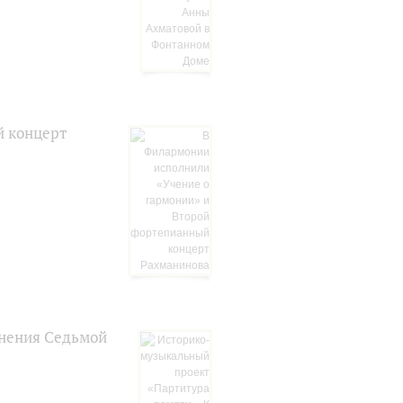
й концерт
лнения Седьмой