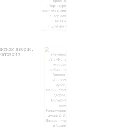
инском дворце,
матовой в