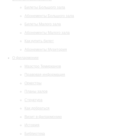
Билеты Большого зала
Абонементы Большого зала
Билеты Малого зала
Абонементы Малого зала
Как купить билет
Абонементы Музитория
О филармонии
Маэстро Темирканов
Правовая информация
Оркестры
Планы залов
Структура
Как добраться
Визит в филармонию
История
Библиотека