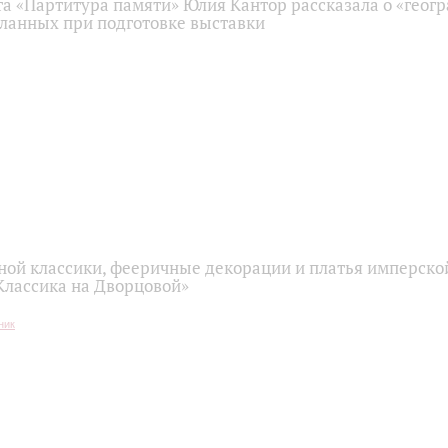
та «Партитура памяти» Юлия Кантор рассказала о «геог
еланных при подготовке выставки
ой классики, фееричные декорации и платья имперской
Классика на Дворцовой»