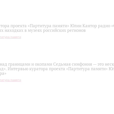
тора проекта «Партитура памяти» Юлии Кантор радио 
х находках в музеях российских регионов
титура памяти
над границами и окопами Седьмая симфония — это нес
ад». Интервью куратора проекта «Партитура памяти» Ю
ра»
титура памяти