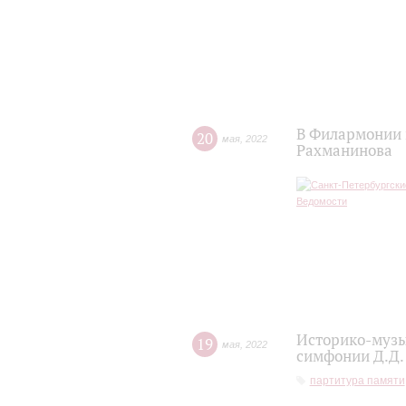
В Филармонии 
20
мая
,
2022
Рахманинова
Историко-музы
19
мая
,
2022
симфонии Д.Д.
партитура памяти