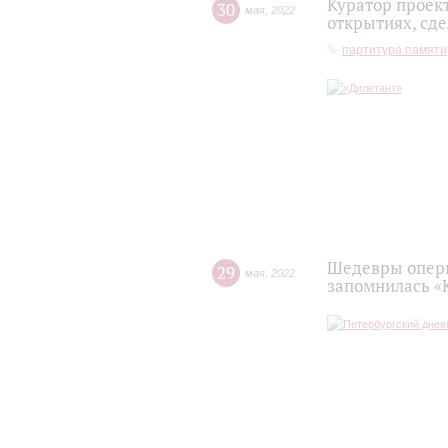
Куратор проек
30
мая
,
2022
открытиях, сд
партитура памяти
Шедевры оперн
29
мая
,
2022
запомнилась «