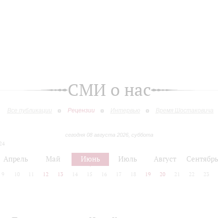
СМИ о нас
Все публикации
Рецензии
Интервью
Время Шостаковича
сегодня 08 августа 2026, суббота
24
Апрель
Май
Июнь
Июль
Август
Сентябр
9
10
11
12
13
14
15
16
17
18
19
20
21
22
23