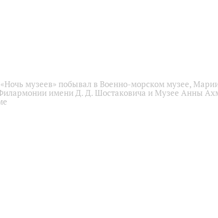
в «Ночь музеев» побывал в Военно-морском музее, Мари
Филармонии имени Д. Д. Шостаковича и Музее Анны Ах
ме