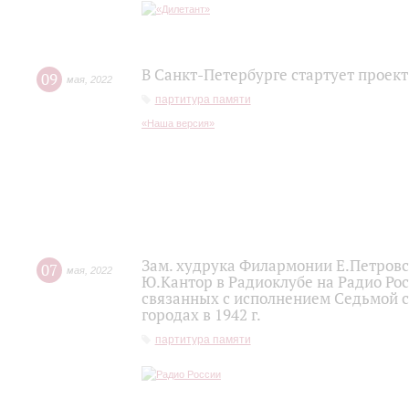
В Санкт-Петербурге стартует проек
09
мая
,
2022
партитура памяти
«Наша версия»
Зам. худрука Филармонии Е.Петровс
07
мая
,
2022
Ю.Кантор в Радиоклубе на Радио Ро
связанных с исполнением Седьмой 
городах в 1942 г.
партитура памяти