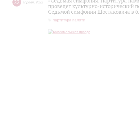
«Седьмая симфония. Партитура памя
22
апреля
,
2022
проведет культурно-исторический 
Седьмой симфонии Шостаковича в б
партитура памяти