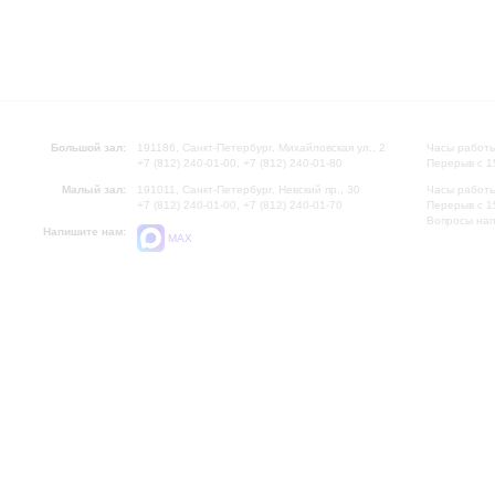
Большой зал:
191186, Санкт-Петербург, Михайловская ул., 2
Часы работы
+7 (812) 240-01-00, +7 (812) 240-01-80
Перерыв с 1
Малый зал:
191011, Санкт-Петербург, Невский пр., 30
Часы работы
+7 (812) 240-01-00, +7 (812) 240-01-70
Перерыв с 1
Вопросы на
Напишите нам:
MAX