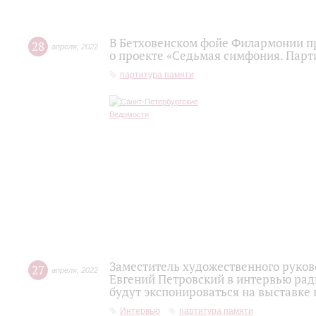
В Бетховенском фойе Филармонии пр
28
апреля
,
2022
о проекте «Седьмая симфония. Парт
партитура памяти
Заместитель художественного руко
27
апреля
,
2022
Евгений Петровский в интервью рад
будут экспонироваться на выставке
Интервью
партитура памяти