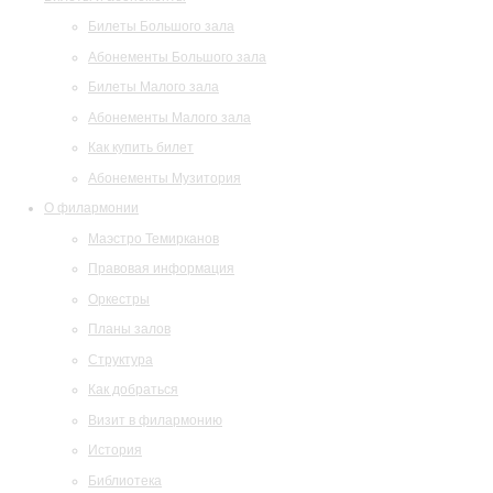
Билеты Большого зала
Абонементы Большого зала
Билеты Малого зала
Абонементы Малого зала
Как купить билет
Абонементы Музитория
О филармонии
Маэстро Темирканов
Правовая информация
Оркестры
Планы залов
Структура
Как добраться
Визит в филармонию
История
Библиотека