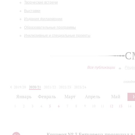
Творческие встречи
Выставки
Издания филармонии
Образовательные программы
Инклюзивные и специальные проекты
С
Все публикации
Реце
сегодн
2019/20
2020/21
2021/22
2022/23
2023/24
2024/25
2025/26
Январь
Февраль
Март
Апрель
Май
1
2
3
4
5
6
7
8
9
10
11
12
13
14
Концерт № 3 Бетховена прозвучал в