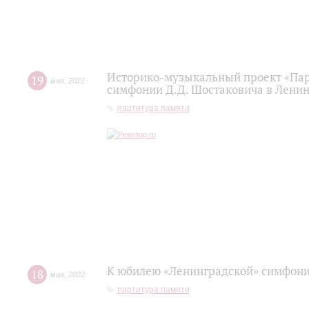
Историко-музыкальный проект «Пар
19
мая
,
2022
симфонии Д.Д. Шостаковича в Лени
партитура памяти
К юбилею «Ленинградской» симфон
18
мая
,
2022
партитура памяти