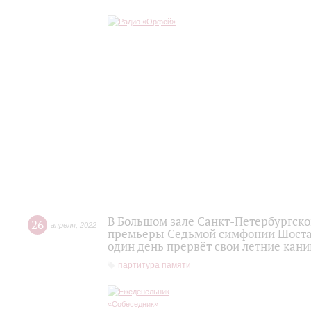
В Большом зале Санкт-Петербургск
26
апреля
,
2022
премьеры Седьмой симфонии Шостак
один день прервёт свои летние кан
партитура памяти