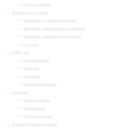
Ресторан и кафе
Фестивали и гастроли
Фестиваль «Площадь Искусств»
Фестиваль «Музыкальная коллекция»
Фестиваль «Барокко в белую ночь»
Гастроли
СМИ о нас
Все публикации
Рецензии
Интервью
Время Шостаковича
Партнеры
Наши партнеры
Фотогалерея
Стать партнером
Просветительские проекты