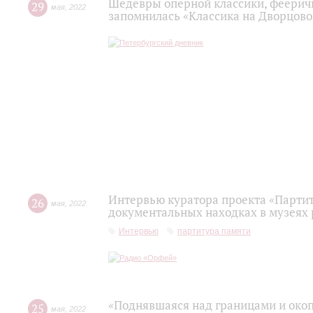
Шедевры оперной классики, фееричн
29
мая
,
2022
запомнилась «Классика на Дворцово
Интервью куратора проекта «Парти
26
мая
,
2022
документальных находках в музеях 
Интервью
партитура памяти
«Поднявшаяся над границами и око
25
мая
,
2022