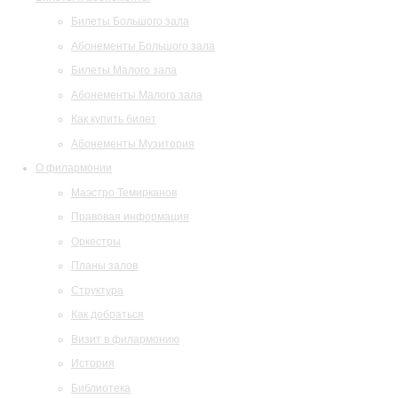
Билеты Большого зала
Абонементы Большого зала
Билеты Малого зала
Абонементы Малого зала
Как купить билет
Абонементы Музитория
О филармонии
Маэстро Темирканов
Правовая информация
Оркестры
Планы залов
Структура
Как добраться
Визит в филармонию
История
Библиотека