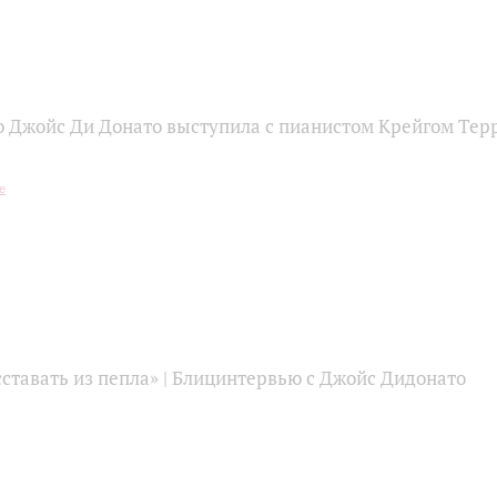
 Джойс Ди Донато выступила с пианистом Крейгом Тер
ставать из пепла» | Блицинтервью c Джойс Дидонато