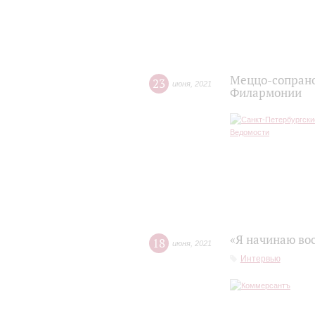
Меццо-сопрано
23
июня
,
2021
Филармонии
«Я начинаю вос
18
июня
,
2021
Интервью