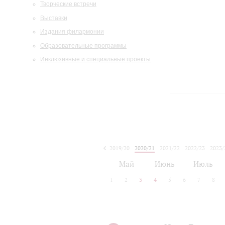
Творческие встречи
Выставки
Издания филармонии
Образовательные программы
Инклюзивные и специальные проекты
2019/20
2020/21
2021/22
2022/23
2023/
2024/25
2025/26
Май
Июнь
Июль
1
2
3
4
5
6
7
8