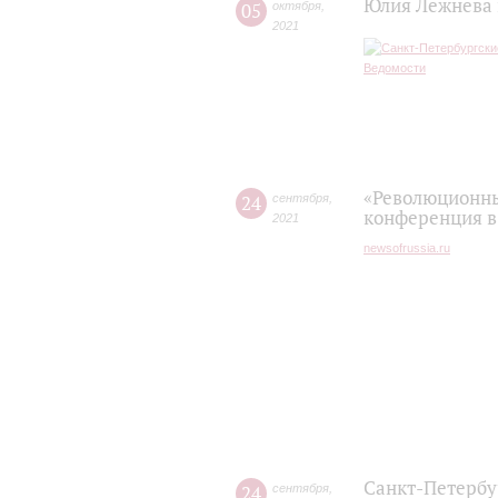
Юлия Лежнева 
05
октября
,
2021
«Революционные
24
сентября
,
конференция в
2021
newsofrussia.ru
Санкт-Петербу
24
сентября
,