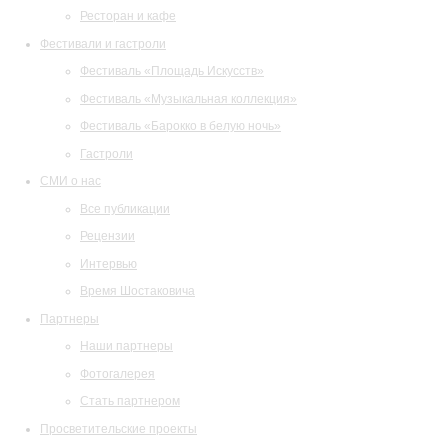
Ресторан и кафе
Фестивали и гастроли
Фестиваль «Площадь Искусств»
Фестиваль «Музыкальная коллекция»
Фестиваль «Барокко в белую ночь»
Гастроли
СМИ о нас
Все публикации
Рецензии
Интервью
Время Шостаковича
Партнеры
Наши партнеры
Фотогалерея
Стать партнером
Просветительские проекты