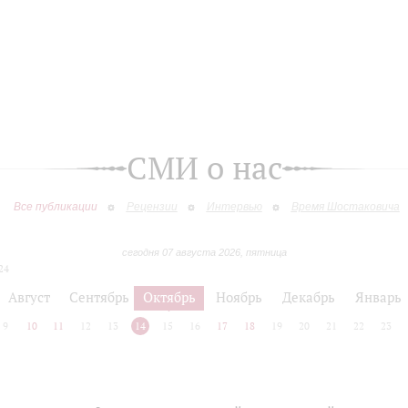
СМИ о нас
Все публикации
Рецензии
Интервью
Время Шостаковича
сегодня 07 августа 2026, пятница
24
Август
Сентябрь
Октябрь
Ноябрь
Декабрь
Январь
9
10
11
12
13
14
15
16
17
18
19
20
21
22
23