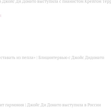
 Джойс Ди Донато выступила с пианистом Крейгом Тер
ставать из пепла» | Блицинтервью c Джойс Дидонато
ит гармония | Джойс Ди Донато выступила в России