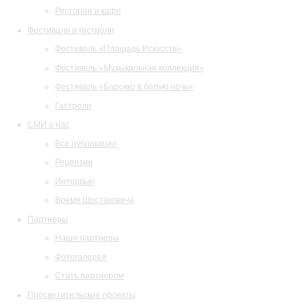
Ресторан и кафе
Фестивали и гастроли
Фестиваль «Площадь Искусств»
Фестиваль «Музыкальная коллекция»
Фестиваль «Барокко в белую ночь»
Гастроли
СМИ о нас
Все публикации
Рецензии
Интервью
Время Шостаковича
Партнеры
Наши партнеры
Фотогалерея
Стать партнером
Просветительские проекты