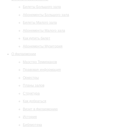
Билеты Большого зала
Абонементы Большого зала
Билеты Малого зала
Абонементы Малого зала
Как купить билет
Абонементы Музитория
О филармонии
Маэстро Темирканов
Правовая информация
Оркестры
Планы залов
Структура
Как добраться
Визит в филармонию
История
Библиотека