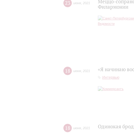
Меццо-сопрано
23
июня
,
2021
Филармонии
«Я начинаю вос
18
июня
,
2021
Интервью
Одинокая брод
18
июня
,
2021