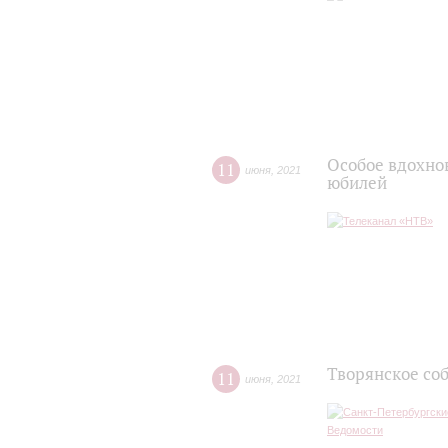
Особое вдохно
11
июня
,
2021
юбилей
Творянское со
11
июня
,
2021