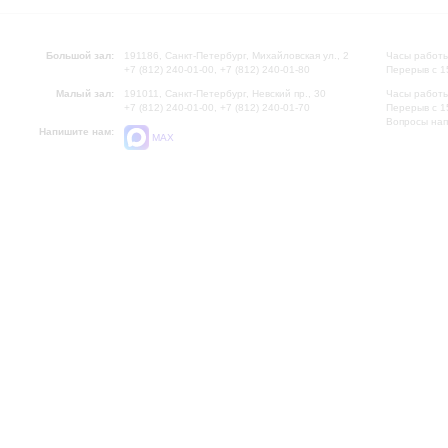
Большой зал:
191186, Санкт-Петербург, Михайловская ул., 2
Часы работы
+7 (812) 240-01-00, +7 (812) 240-01-80
Перерыв с 1
Малый зал:
191011, Санкт-Петербург, Невский пр., 30
Часы работы
+7 (812) 240-01-00, +7 (812) 240-01-70
Перерыв с 1
Вопросы на
Напишите нам:
MAX