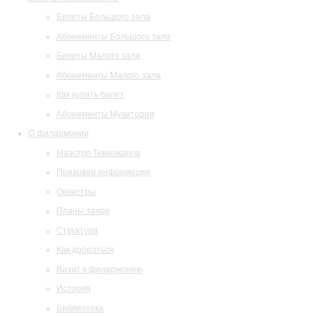
Билеты Большого зала
Абонементы Большого зала
Билеты Малого зала
Абонементы Малого зала
Как купить билет
Абонементы Музитория
О филармонии
Маэстро Темирканов
Правовая информация
Оркестры
Планы залов
Структура
Как добраться
Визит в филармонию
История
Библиотека