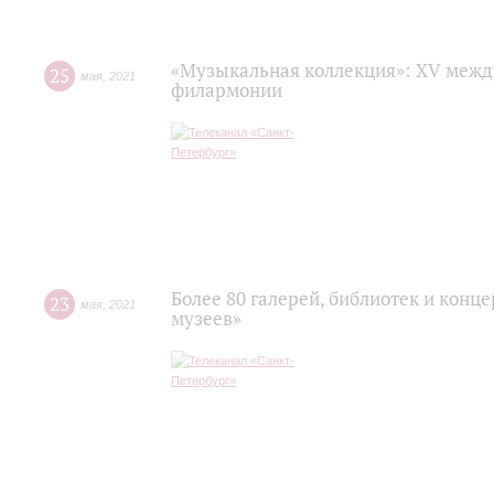
«Музыкальная коллекция»: XV межд
25
мая
,
2021
филармонии
Более 80 галерей, библиотек и конц
23
мая
,
2021
музеев»