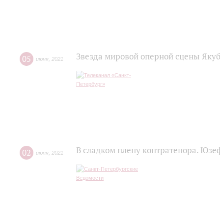
Звезда мировой оперной сцены Яку
05
июня
,
2021
В сладком плену контратенора. Юзе
02
июня
,
2021