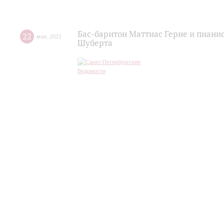
Бас-баритон Маттиас Герне и пиани
22
мая
,
2021
Шуберта