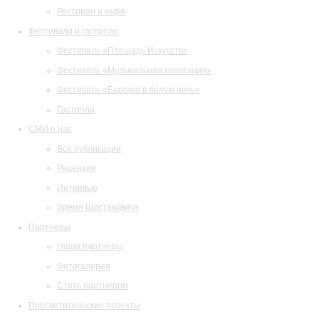
Ресторан и кафе
Фестивали и гастроли
Фестиваль «Площадь Искусств»
Фестиваль «Музыкальная коллекция»
Фестиваль «Барокко в белую ночь»
Гастроли
СМИ о нас
Все публикации
Рецензии
Интервью
Время Шостаковича
Партнеры
Наши партнеры
Фотогалерея
Стать партнером
Просветительские проекты