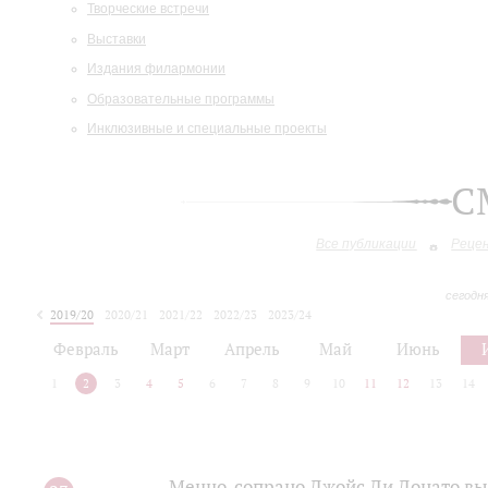
Творческие встречи
Выставки
Издания филармонии
Образовательные программы
Инклюзивные и специальные проекты
С
Все публикации
Реце
сегодн
2019/20
2020/21
2021/22
2022/23
2023/24
2024/25
2025/26
Февраль
Март
Апрель
Май
Июнь
1
2
3
4
5
6
7
8
9
10
11
12
13
14
Меццо-сопрано Джойс Ди Донато вы