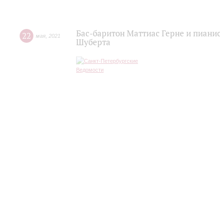
Бас-баритон Маттиас Герне и пиани
22
мая
,
2021
Шуберта