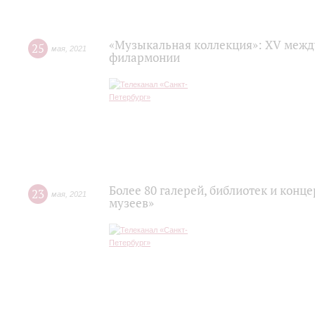
«Музыкальная коллекция»: XV межд
25
мая
,
2021
филармонии
Более 80 галерей, библиотек и конц
23
мая
,
2021
музеев»