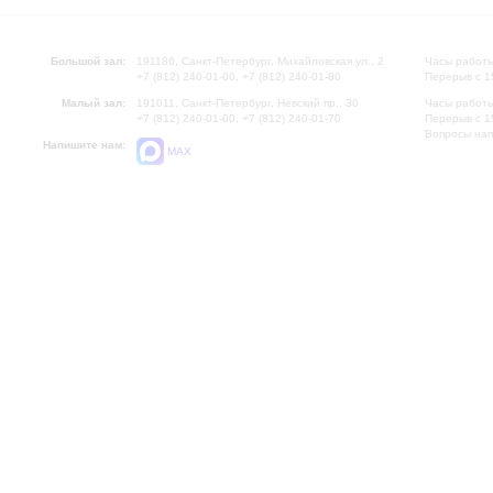
Большой зал:
191186, Санкт-Петербург, Михайловская ул., 2
Часы работы
+7 (812) 240-01-00, +7 (812) 240-01-80
Перерыв с 1
Малый зал:
191011, Санкт-Петербург, Невский пр., 30
Часы работы
+7 (812) 240-01-00, +7 (812) 240-01-70
Перерыв с 1
Вопросы на
Напишите нам:
MAX