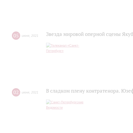
Звезда мировой оперной сцены Яку
05
июня
,
2021
В сладком плену контратенора. Юзе
02
июня
,
2021