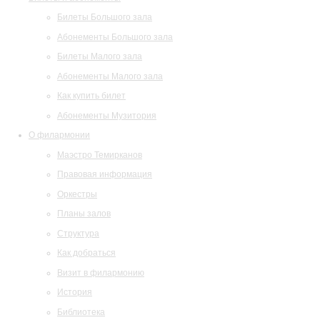
Билеты Большого зала
Абонементы Большого зала
Билеты Малого зала
Абонементы Малого зала
Как купить билет
Абонементы Музитория
О филармонии
Маэстро Темирканов
Правовая информация
Оркестры
Планы залов
Структура
Как добраться
Визит в филармонию
История
Библиотека