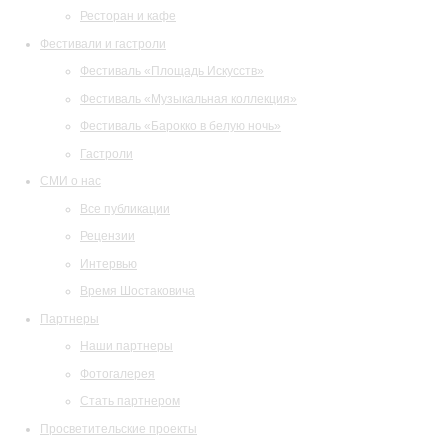
Ресторан и кафе
Фестивали и гастроли
Фестиваль «Площадь Искусств»
Фестиваль «Музыкальная коллекция»
Фестиваль «Барокко в белую ночь»
Гастроли
СМИ о нас
Все публикации
Рецензии
Интервью
Время Шостаковича
Партнеры
Наши партнеры
Фотогалерея
Стать партнером
Просветительские проекты