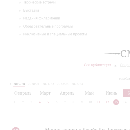
Творческие встречи
Выставки
Издания филармонии
Образовательные программы
Инклюзивные и специальные проекты
С
Все публикации
Реце
сегодн
2019/20
2020/21
2021/22
2022/23
2023/24
2024/25
2025/26
Февраль
Март
Апрель
Май
Июнь
1
2
3
4
5
6
7
8
9
10
11
12
13
14
Меццо-сопрано Джойс Ди Донато вы