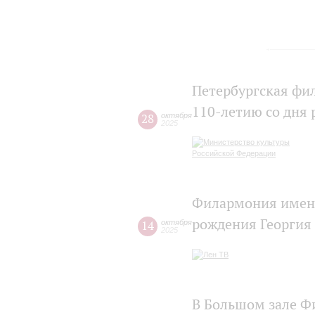
Петербургская фи
110-летию со дня
28
октября
2025
Филармония имени
рождения Георгия
14
октября
2025
В Большом зале Ф