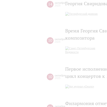
Георгия Свиридов
14
октября
2025
Время Георгия Св
композитора
10
октября
2025
Первое исполнени
цикл концертов к
10
октября
2025
Филармония отмет
октября