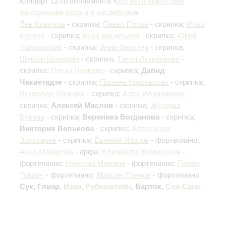
Концерт 12-го абонемента «
Артисты оркестров
филармонии соло и в ансамблях
»
Лев Клычков
- скрипка;
Павел Попов
- скрипка;
Илья
Козлов
- скрипка;
Вера Васильева
- скрипка;
Юрий
Ущаповский
- скрипка;
Анна Фенстер
- скрипка;
Шушан Шамирян
- скрипка;
Тихон Лукьяненко
-
скрипка;
Ольга Панкова
- скрипка;
Давид
Чакветадзе
- скрипка;
Полина Красовская
- скрипка;
Всеволод Ленских
- скрипка;
Алсу Ибрагимова
-
скрипка;
Алексей Маслов
- скрипка;
Жулдыз
Букина
- скрипка;
Вероника Богданова
- скрипка;
Виктория Велькова
- скрипка;
Александр
Золотарев
- скрипка;
Евгений Изотов
- фортепиано;
Анна Макарова
- арфа;
Елизавета Украинская
-
фортепиано;
Николай Мажара
- фортепиано;
Павел
Товпич
- фортепиано;
Максим Панков
- фортепиано
Сук
,
Глиэр
,
Изаи
,
Рубинштейн
,
Барток
,
Сен-Санс