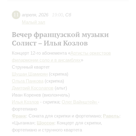
11
апреля
,
2026
19:00
,
Сб
Малый зал
Вечер французской музыки
Солист – Илья Козлов
Концерт 12-го абонемента «
Артисты оркестров
филармонии соло и в ансамблях
»
Струнный квартет
Шушан Шамирян
(скрипка)
Ольга Панкова
(скрипка)
Дмитрий Косолапов
(альт)
Иван Коренев
(виолончель)
Илья Козлов
- скрипка;
Олег Вайнштейн
-
фортепиано
Франк
: Соната для скрипки и фортепиано;
Равель
:
«Цыганка»;
Шоссон
: Концерт для скрипки,
фортепиано и струнного квартета