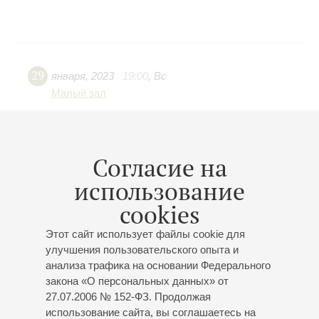
29
января
,
2023
19:00
,
Вс
Малый зал
Вечер камерной музыки
Посвящается народной артистке России,
профессору Санкт-Петербургской государственной
Согласие на
консерватории имени Н.А.Римского-Корсакова
использование
Антонине Максимовне Казариной
cookies
Концерт 12-го абонемента «
Артисты оркестров
филармонии соло и в ансамблях
»
Этот сайт использует файлы cookie для
Лев Клычков
- скрипка;
Илья Козлов
- скрипка;
улучшения пользовательского опыта и
Сандра Шиндер
- скрипка;
Шушан Шамирян
-
анализа трафика на основании Федерального
скрипка;
Ольга Панкова
- скрипка;
Аргине Степанян
-
закона «О персональных данных» от
скрипка;
Илона-Мария Хуссу
- скрипка;
Ярослав
27.07.2006 № 152-ФЗ. Продолжая
Забояркин
- скрипка;
Игорь Золотарёв
- скрипка;
использование сайта, вы соглашаетесь на