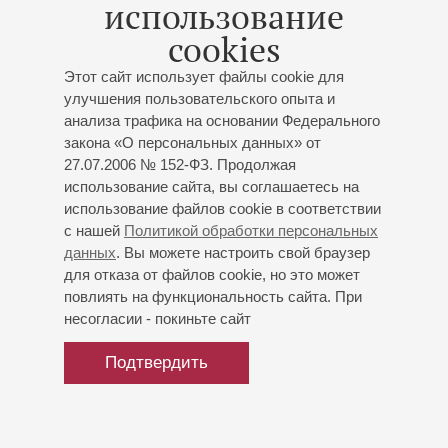
использование
пустынь»
cookies
Юбилейный вечер
К 30-летию создания коллектива
Этот сайт использует файлы cookie для
Чайковский
,
Комитас
,
Шереметев
,
Лассо
,
Фалик
,
улучшения пользовательского опыта и
Пуленк
,
Свиридов
,
Римский-Корсаков
,
Глинка
,
анализа трафика на основании Федерального
закона «О персональных данных» от
Шуберт
,
Моцарт
,
Рахманинов
;
Пероти
;
Трубачёв
;
27.07.2006 № 152-ФЗ. Продолжая
Смирнов
использование сайта, вы соглашаетесь на
использование файлов cookie в соответствии
Купить билет
2000 — 3000 р.
с нашей
Политикой обработки персональных
данных
. Вы можете настроить свой браузер
для отказа от файлов cookie, но это может
повлиять на функциональность сайта. При
несогласии - покиньте сайт
Подтвердить