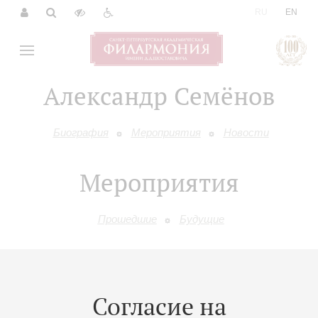
|
RU
EN
Александр Семёнов
Биография
Мероприятия
Новости
Мероприятия
Прошедшие
Будущие
15
сентября
,
2026
19:00
,
Вт
Малый зал
Согласие на
Мужской хор «Оптина