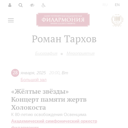
|
RU
EN
Роман Тархов
Биография
Мероприятия
28
января
,
2025
20:00
,
Вт
Большой зал
«Жёлтые звёзды»
Концерт памяти жертв
Холокоста
К 80-летию освобождения Освенцима
Академический симфонический оркестр
филармонии