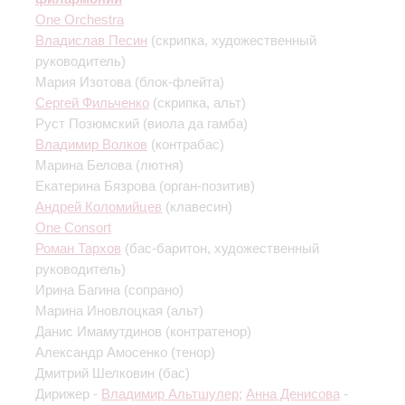
One Orchestra
Владислав Песин
(скрипка, художественный
руководитель)
Мария Изотова
(блок-флейта)
Сергей Фильченко
(скрипка, альт)
Руст Позюмский
(виола да гамба)
Владимир Волков
(контрабас)
Марина Белова
(лютня)
Екатерина Бязрова
(орган-позитив)
Андрей Коломийцев
(клавесин)
One Consort
Роман Тархов
(бас-баритон, художественный
руководитель)
Ирина Багина
(сопрано)
Марина Иновлоцкая
(альт)
Данис Имамутдинов
(контратенор)
Александр Амосенко
(тенор)
Дмитрий Шелковин
(бас)
Дирижер -
Владимир Альтшулер
;
Анна Денисова
-