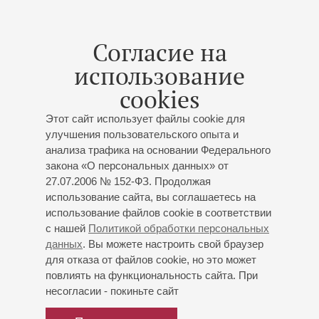
Георгий Фёдоров
(художественный руководитель)
Государственный камерный хор «Петербургские
Согласие на
серенады»
Егор Лосев
(руководитель и дирижер)
использование
Анна Кочетова
- сопрано;
Ксения Бакшеева
-
cookies
сопрано;
Дарья Бегунович
- меццо-сопрано;
Алексей Никифоровский
- тенор;
Роман Тархов
-
Этот сайт использует файлы cookie для
бас;
Захар Кацман
- валторна;
Анастасия Канеева
-
улучшения пользовательского опыта и
флйта-пикколо;
Елена Серова
- клавесин; Дирижер -
анализа трафика на основании Федерального
Егор Лосев
закона «О персональных данных» от
Георгий Фёдоров
- ведущий
27.07.2006 № 152-ФЗ. Продолжая
Гендель
: Псалом «Dixit Dominus» соль минор для
использование сайта, вы соглашаетесь на
солистов, хора и оркестра;
И.С.Бах
: Мотет «Не
использование файлов cookie в соответствии
отпущу Тебя, пока не благословишь меня» ("Ich lasse
с нашей
Политикой обработки персональных
dich nicht, du segnest mich denn"), Мотет «Пойте
данных
. Вы можете настроить свой браузер
Господу песнь новую» ("Singet dem Herrn ein neues
для отказа от файлов cookie, но это может
повлиять на функциональность сайта. При
Lied");
Вивальди
: Концерт для флейты-пикколо с
несогласии - покиньте сайт
оркестром до мажор;
Телеман
: Концерт для
валторны с оркестром ре мажор