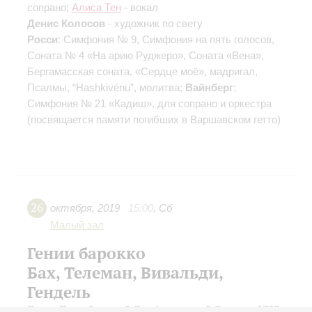
сопрано;
Алиса Тен
- вокал
Денис Колосов
- художник по свету
Росси
: Симфония № 9, Симфония на пять голосов,
Соната № 4 «На арию Руджеро», Соната «Вена»,
Бергамасская соната, «Сердце моё», мадригал,
Псалмы, “Hashkivénu”, молитва;
Вайнберг
:
Симфония № 21 «Кадиш», для сопрано и оркестра
(посвящается памяти погибших в Варшавском гетто)
26
октября
,
2019
15:00
,
Сб
Малый зал
Гении барокко
Бах, Телеман, Вивальди,
Гендель
Санкт-Петербургский Симфонический Оркестр 1703