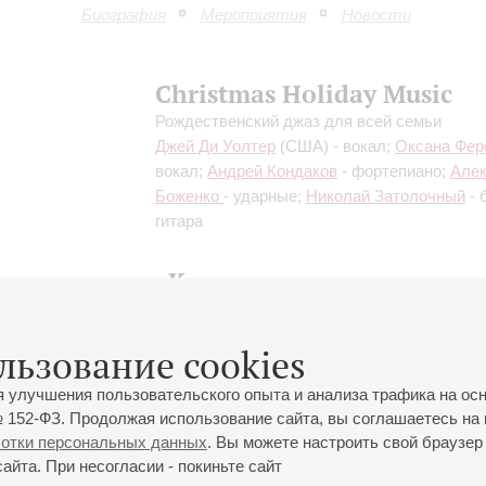
Биография
Мероприятия
Новости
Christmas Holiday Music
Рождественский джаз для всей семьи
Джей Ди Уолтер
(США) - вокал;
Оксана Фер
вокал;
Андрей Кондаков
- фортепиано;
Але
Боженко
- ударные;
Николай Затолочный
- 
гитара
«Карнавал джазовых
саксофонистов»
Кирилл Бубякин
- саксофон;
Дмитрий Мось
льзование cookies
саксофон;
Райво Таффенау
(Эстония) - са
я улучшения пользовательского опыта и анализа трафика на ос
 152-ФЗ. Продолжая использование сайта, вы соглашаетесь на 
ботки персональных данных
. Вы можете настроить свой браузер 
йта. При несогласии - покиньте сайт