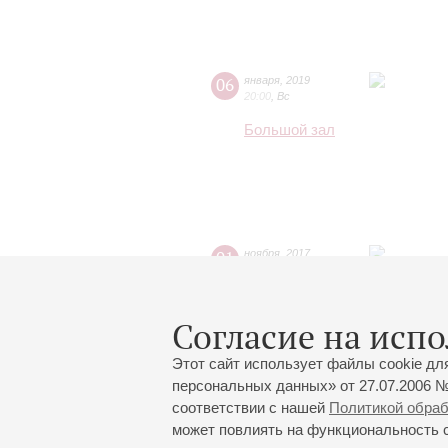
06
января
,
2019
20:00
,
Вс
Большой зал
01
ноября
,
2017
20:00
,
Ср
Большой зал
Согласие на испо
Этот сайт использует файлы cookie дл
персональных данных» от 27.07.2006 №
соответствии с нашей
Политикой обра
может повлиять на функциональность са