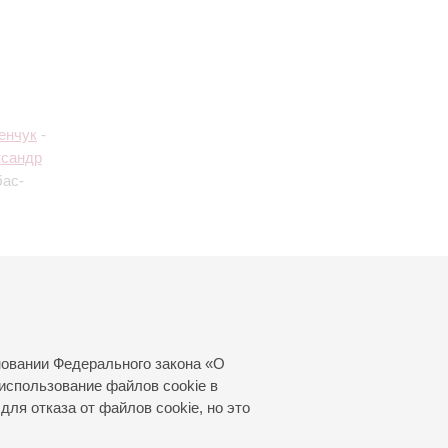
енчук
-
ксандр
бас-
пан
-
ксофон
новании Федерального закона «О
использование файлов cookie в
для отказа от файлов cookie, но это