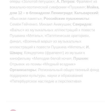
оперы «Золотой петушок»;
А. Петров
: Фрагмент из
вокально-поэтической симфонии «Пушкин»;
Мойка,
дом 12 – в блокадном Ленинграде
;
Кальварский
:
«Высокая память»;
Российские пушкинисты
:
Семён Гейченко, Михаил Аникушин;
Свиридов
:
«Вальс» из музыкальных иллюстраций к повести
Пушкина «Метель», «Патетическая оратория»,
финал, «Военный марш» из музыкальных
иллюстраций к повести Пушкина «Метель»;
И.
Шварц
: Концертино (фрагмент) из музыки к
кинофильму «Мелодии белой ночи»;
Пушкин
:
Отрывок из поэмы «Медный всадник»
Организаторы:
Региональный общественный фонд
поддержки культуры, науки и образования
«Петербургское наследие и перспектива»