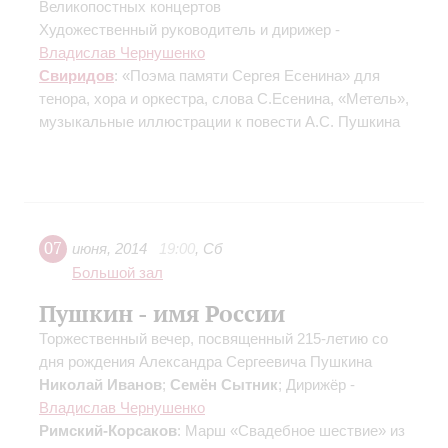
Великопостных концертов
Художественный руководитель и дирижер -
Владислав Чернушенко
Свиридов
: «Поэма памяти Сергея Есенина» для
тенора, хора и оркестра, слова С.Есенина, «Метель»,
музыкальные иллюстрации к повести А.С. Пушкина
07
июня
,
2014
19:00
,
Сб
Большой зал
Пушкин - имя России
Торжественный вечер, посвященный 215-летию со
дня рождения Александра Сергеевича Пушкина
Николай Иванов
;
Семён Сытник
; Дирижёр -
Владислав Чернушенко
Римский-Корсаков
: Марш «Свадебное шествие» из