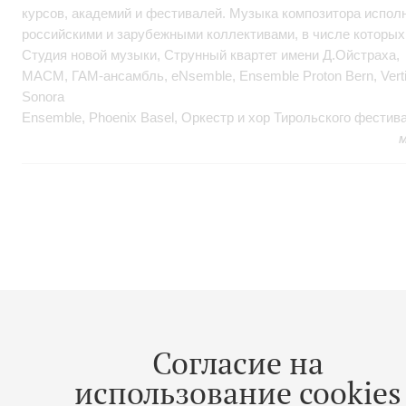
курсов, академий и фестивалей. Музыка композитора испол
российскими и зарубежными коллективами, в числе которы
Студия новой музыки, Струнный квартет имени Д.Ойстраха,
МАСМ, ГАМ-ансамбль, eNsemble, Ensemble Proton Bern, Vert
Sonora
Ensemble, Phoenix Basel, Оркестр и хор Тирольского фестив
м
Согласие на
использование cookies