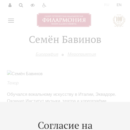
|
RU
EN
Семён Бавинов
Биография
Мероприятия
Тенор
Обучался вокальному искусству в Италии, Эквадоре.
Окончил Институт музыки, театра и хореографии
Российского государственного педагогического
университета им.А.И.Герцена. Сотрудничает с Центром
современного искусства (под
Согласие на
руководством К.И.Плужникова). Выступает на