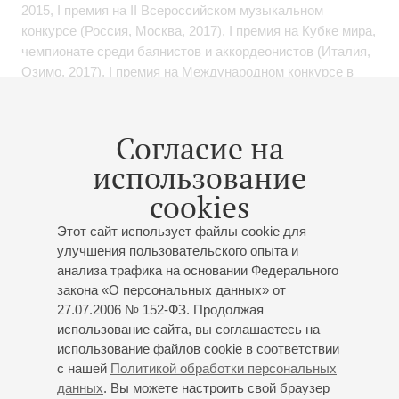
2015, I премия на II Всероссийском музыкальном
конкурсе (Россия, Москва, 2017), I премия на Кубке мира,
чемпионате среди баянистов и аккордеонистов (Италия,
Озимо, 2017), I премия на Международном конкурсе в
г. Монс (Бельгия, 2017), I премия на 43 Международном
конкурсе аккордеона PIF для солистов и ансамблей,
категория Premio (Италия, Кастельфидардо, 2018), I
Согласие на
премия на Международном конкурсе XXXI Arrasate Hiria
использование
(Испания, Аррасате, 2024).
cookies
Владимир Ступников постоянно повышает своё
Этот сайт использует файлы cookie для
мастерство, активно занимается концертной
улучшения пользовательского опыта и
деятельностью в России и Европе. Частый гость
анализа трафика на основании Федерального
музыкальных фестивалей, тесно сотрудничает с
закона «О персональных данных» от
современными композиторами и является исполнителем
27.07.2006 № 152-ФЗ. Продолжая
ряда мировых премьер для баяна. Музыкант выступает
использование сайта, вы соглашаетесь на
на престижных концертных площадках мира, в числе
использование файлов cookie в соответствии
которых: концертные залы имени Прокофьева,
с нашей
Политикой обработки персональных
Мусоргского в Мариинском театре, Концертный зал
данных
. Вы можете настроить свой браузер