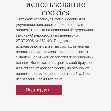
использование
Водемона, Ленского («Иоланта», «Евгений Онегин»
cookies
Чайковского), Молодого цыгана («Алеко» Рахманинова),
Антонио («Дуэнья» Прокофьева), сольные партии в
Этот сайт использует файлы cookie для
Девятой симфонии Бетховена и «Реквиеме» Верди. На
улучшения пользовательского опыта и
сцене Мариинского театра исполнял партию Фауста.
анализа трафика на основании Федерального
Выступает с концертными программами из произведений
закона «О персональных данных» от
духовной музыки, романсов русских и зарубежных
27.07.2006 № 152-ФЗ. Продолжая
композиторов.
использование сайта, вы соглашаетесь на
использование файлов cookie в соответствии
с нашей
Политикой обработки персональных
данных
. Вы можете настроить свой браузер
для отказа от файлов cookie, но это может
повлиять на функциональность сайта. При
несогласии - покиньте сайт
Подтвердить