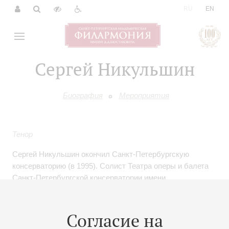
|
RU
EN
Сергей Никульшин
Биография
Мероприятия
Тенор
Сергей Никульшин окончил Санкт-Петербургскую
консерваторию (в 1995). Солист Театра оперы и балета
Санкт-Петербургской консерватории имени
Н.А.Римского-Корсакова. В репертуаре партии Фауста
(«Фауст» Гуно), Вертера («Вертер» Массне), Феррандо
(«Cosi fan tutte» Моцарта), Иопаса («Троянцы» Берлиоза),
Согласие на
Лыкова («Царская невеста» Римского-Корсакова),