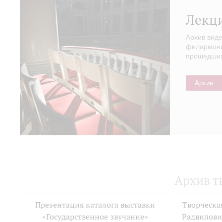
Лекц
Архив вид
филармонии
прошедших 
Архив
Архив т
Презентация каталога выставки
Творческа
«Государственное звучание»
Радвилови