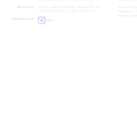
Малый зал:
191011, Санкт-Петербург, Невский пр., 30
Часы работы
+7 (812) 240-01-00, +7 (812) 240-01-70
Перерыв с 1
Вопросы на
Напишите нам:
MAX