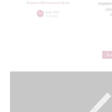
Встречи в Бетховенском фойе
первог
«Из
25
июня
,
2026
В
14:00
,
Чт
Все