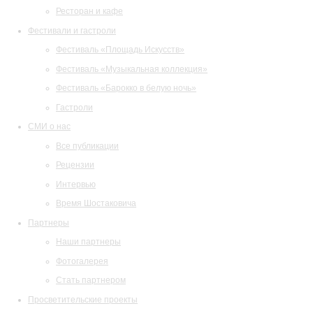
Ресторан и кафе
Фестивали и гастроли
Фестиваль «Площадь Искусств»
Фестиваль «Музыкальная коллекция»
Фестиваль «Барокко в белую ночь»
Гастроли
СМИ о нас
Все публикации
Рецензии
Интервью
Время Шостаковича
Партнеры
Наши партнеры
Фотогалерея
Стать партнером
Просветительские проекты