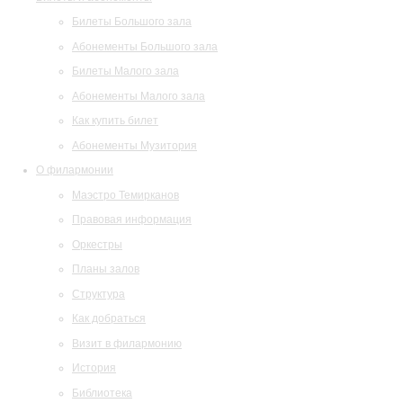
Билеты Большого зала
Абонементы Большого зала
Билеты Малого зала
Абонементы Малого зала
Как купить билет
Абонементы Музитория
О филармонии
Маэстро Темирканов
Правовая информация
Оркестры
Планы залов
Структура
Как добраться
Визит в филармонию
История
Библиотека