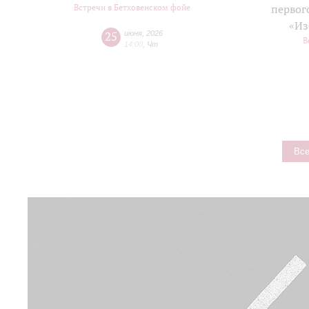
Встречи в Бетховенском фойе
первог
«Из
25
июня
,
2026
В
14:00
,
Чт
Все