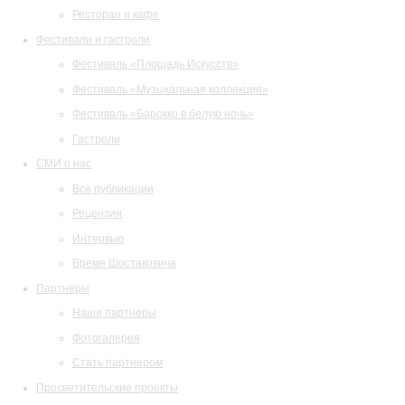
Ресторан и кафе
Фестивали и гастроли
Фестиваль «Площадь Искусств»
Фестиваль «Музыкальная коллекция»
Фестиваль «Барокко в белую ночь»
Гастроли
СМИ о нас
Все публикации
Рецензии
Интервью
Время Шостаковича
Партнеры
Наши партнеры
Фотогалерея
Стать партнером
Просветительские проекты