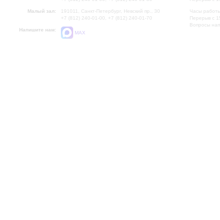
Малый зал:
191011, Санкт-Петербург, Невский пр., 30
Часы работы
+7 (812) 240-01-00, +7 (812) 240-01-70
Перерыв с 1
Вопросы на
Напишите нам:
MAX