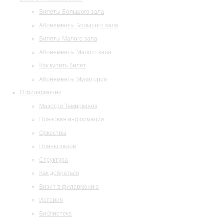
Билеты Большого зала
Абонементы Большого зала
Билеты Малого зала
Абонементы Малого зала
Как купить билет
Абонементы Музитория
О филармонии
Маэстро Темирканов
Правовая информация
Оркестры
Планы залов
Структура
Как добраться
Визит в филармонию
История
Библиотека