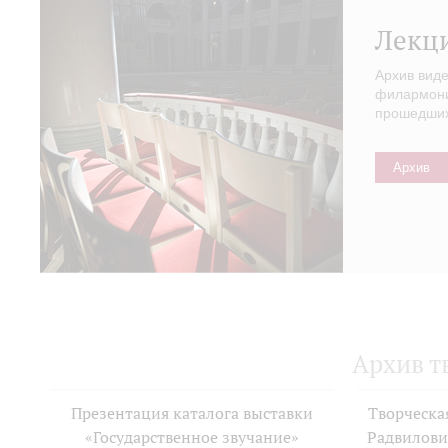
Лекц
Архив вид
филармонии
прошедших 
Архив
Архив т
Презентация каталога выставки
Творческа
«Государственное звучание»
Радвилови