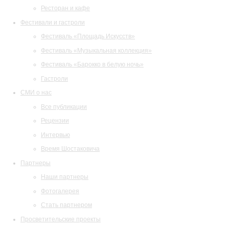
Ресторан и кафе
Фестивали и гастроли
Фестиваль «Площадь Искусств»
Фестиваль «Музыкальная коллекция»
Фестиваль «Барокко в белую ночь»
Гастроли
СМИ о нас
Все публикации
Рецензии
Интервью
Время Шостаковича
Партнеры
Наши партнеры
Фотогалерея
Стать партнером
Просветительские проекты