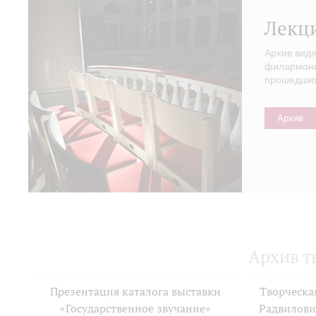
Лекц
Архив вид
филармонии
прошедших 
Архив
Архив т
Презентация каталога выставки
Творческа
«Государственное звучание»
Радвилови