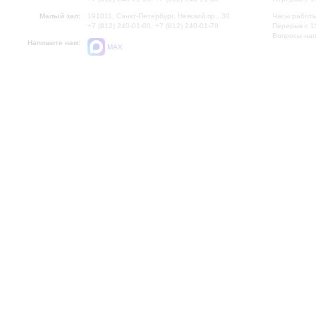
Малый зал:
191011, Санкт-Петербург, Невский пр., 30
Часы работы
+7 (812) 240-01-00, +7 (812) 240-01-70
Перерыв с 1
Вопросы на
Напишите нам:
MAX