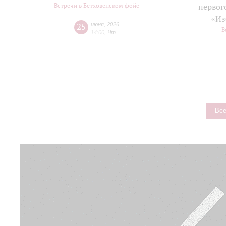
Встречи в Бетховенском фойе
первог
«Из
25
июня
,
2026
В
14:00
,
Чт
Все