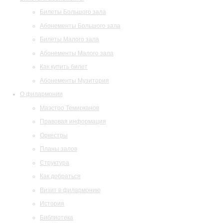
Билеты Большого зала
Абонементы Большого зала
Билеты Малого зала
Абонементы Малого зала
Как купить билет
Абонементы Музитория
О филармонии
Маэстро Темирканов
Правовая информация
Оркестры
Планы залов
Структура
Как добраться
Визит в филармонию
История
Библиотека