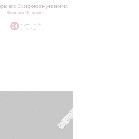
еры его Симфонии-реквиема
Встречи в Музитории
24
апреля
,
2026
18:30
,
Пт