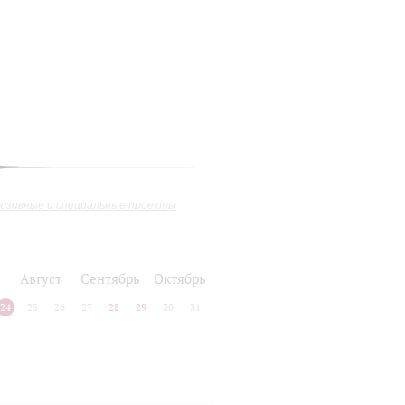
юзивные и специальные проекты
Август
Сентябрь
Октябрь
24
25
26
27
28
29
30
31