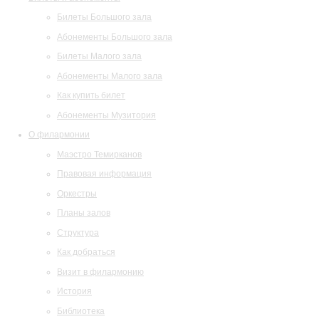
Билеты Большого зала
Абонементы Большого зала
Билеты Малого зала
Абонементы Малого зала
Как купить билет
Абонементы Музитория
О филармонии
Маэстро Темирканов
Правовая информация
Оркестры
Планы залов
Структура
Как добраться
Визит в филармонию
История
Библиотека