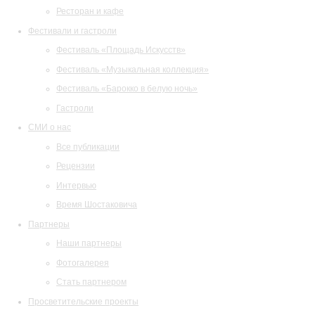
Ресторан и кафе
Фестивали и гастроли
Фестиваль «Площадь Искусств»
Фестиваль «Музыкальная коллекция»
Фестиваль «Барокко в белую ночь»
Гастроли
СМИ о нас
Все публикации
Рецензии
Интервью
Время Шостаковича
Партнеры
Наши партнеры
Фотогалерея
Стать партнером
Просветительские проекты