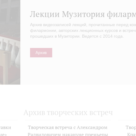
Лекции Музитория филар
Архив видеозаписей лекций, прочитанные перед ко
филармонии, авторских лекционных курсов и встреч
прошедших в Музитории. Ведется с 2014 года.
Архив
Архив творческих встреч
тавки
Творческая встреча с Александром
Твор
ие»
Радвиловичем накануне премьеры
Кра