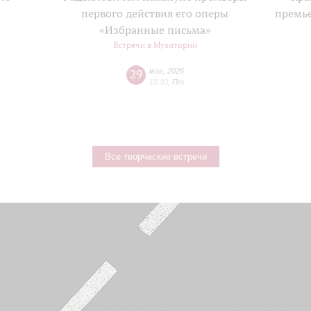
е
первого действия его оперы
премь
«Избранные письма»
Встречи в Музитории
29
мая
,
2026
18:30
,
Пт
Все творческие встречи