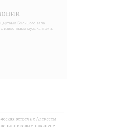
монии
нцертами Большого зала
 с известными музыкантами,
ческая встреча с Алексеем
шенинниковым накануне