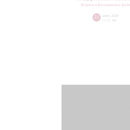
Встречи в Бетховенском фой
25
июня
,
2026
14:00
,
Чт