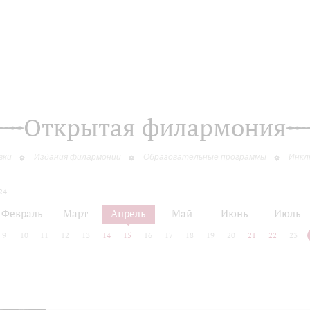
Открытая филармония
вки
Издания филармонии
Образовательные программы
Инкл
24
Февраль
Март
Апрель
Май
Июнь
Июль
9
10
11
12
13
14
15
16
17
18
19
20
21
22
23