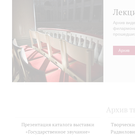
Лекц
Архив вид
филармонии
прошедших 
Архив
Архив т
Презентация каталога выставки
Творческа
«Государственное звучание»
Радвилови