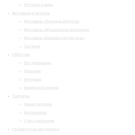
Ресторан и кафе
Фестивали и гастроли
Фестиваль «Площадь Искусств»
Фестиваль «Музыкальная коллекция»
Фестиваль «Барокко в белую ночь»
Гастроли
СМИ о нас
Все публикации
Рецензии
Интервью
Время Шостаковича
Партнеры
Наши партнеры
Фотогалерея
Стать партнером
Просветительские проекты