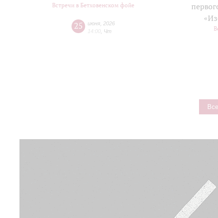
Встречи в Бетховенском фойе
первог
«Из
25
июня
,
2026
В
14:00
,
Чт
Все