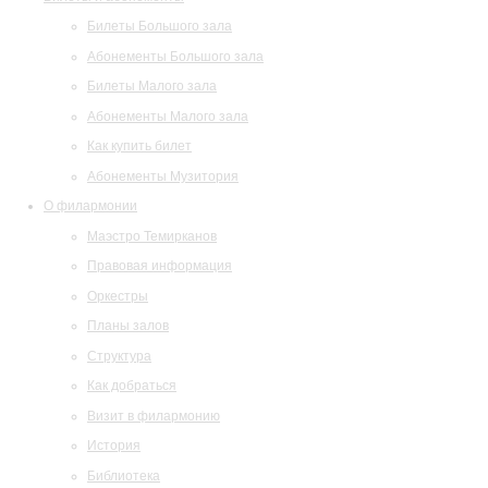
Билеты Большого зала
Абонементы Большого зала
Билеты Малого зала
Абонементы Малого зала
Как купить билет
Абонементы Музитория
О филармонии
Маэстро Темирканов
Правовая информация
Оркестры
Планы залов
Структура
Как добраться
Визит в филармонию
История
Библиотека