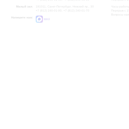
Малый зал:
191011, Санкт-Петербург, Невский пр., 30
Часы работы
+7 (812) 240-01-00, +7 (812) 240-01-70
Перерыв с 1
Вопросы на
Напишите нам:
MAX