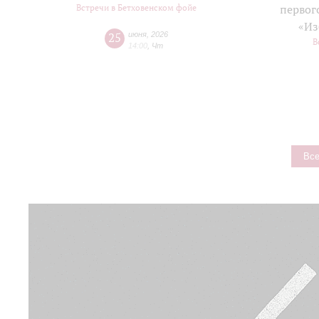
Встречи в Бетховенском фойе
первог
«Из
25
июня
,
2026
В
14:00
,
Чт
Все