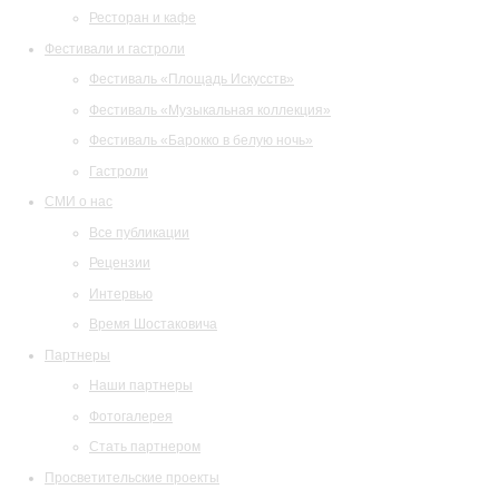
Ресторан и кафе
Фестивали и гастроли
Фестиваль «Площадь Искусств»
Фестиваль «Музыкальная коллекция»
Фестиваль «Барокко в белую ночь»
Гастроли
СМИ о нас
Все публикации
Рецензии
Интервью
Время Шостаковича
Партнеры
Наши партнеры
Фотогалерея
Стать партнером
Просветительские проекты