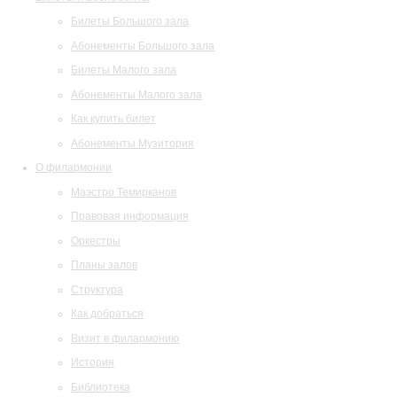
Билеты Большого зала
Абонементы Большого зала
Билеты Малого зала
Абонементы Малого зала
Как купить билет
Абонементы Музитория
О филармонии
Маэстро Темирканов
Правовая информация
Оркестры
Планы залов
Структура
Как добраться
Визит в филармонию
История
Библиотека