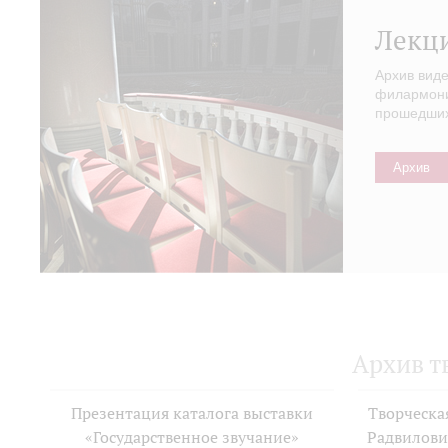
Лекц
Архив вид
филармонии
прошедших 
Архив
Архив т
Презентация каталога выставки
Творческа
«Государственное звучание»
Радвилови