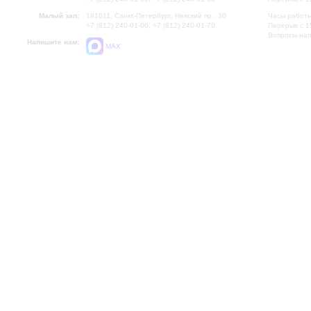
Малый зал:
191011, Санкт-Петербург, Невский пр., 30
Часы работы
+7 (812) 240-01-00, +7 (812) 240-01-70
Перерыв с 1
Вопросы на
Напишите нам:
MAX