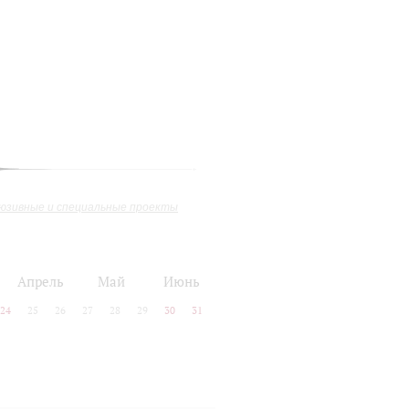
юзивные и специальные проекты
Апрель
Май
Июнь
24
25
26
27
28
29
30
31