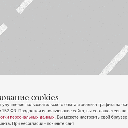
зование cookies
я улучшения пользовательского опыта и анализа трафика на ос
 152-ФЗ. Продолжая использование сайта, вы соглашаетесь на 
ботки персональных данных
. Вы можете настроить свой браузер 
йта. При несогласии - покиньте сайт
йловская ул., 2
Часы работы кассы Большого зала: с 11:00 до 20:30