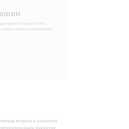
монии
нцертами Большого зала
 с известными музыкантами,
ческая встреча с Алексеем
шенинниковым накануне