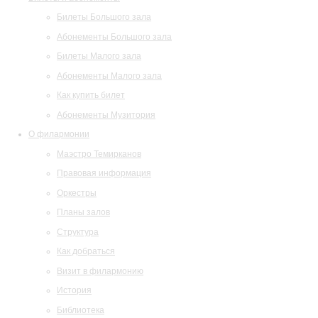
Билеты Большого зала
Абонементы Большого зала
Билеты Малого зала
Абонементы Малого зала
Как купить билет
Абонементы Музитория
О филармонии
Маэстро Темирканов
Правовая информация
Оркестры
Планы залов
Структура
Как добраться
Визит в филармонию
История
Библиотека