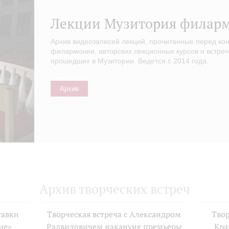
Лекции Музитория филар
Архив видеозаписей лекций, прочитанные перед ко
филармонии, авторских лекционных курсов и встреч
прошедших в Музитории. Ведется с 2014 года.
Архив
Архив творческих встреч
тавки
Творческая встреча с Александром
Твор
ие»
Радвиловичем накануне премьеры
Кра