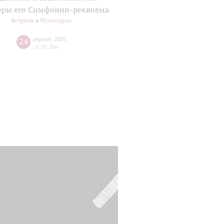
еры его Симфонии-реквиема
Встречи в Музитории
24
апреля
,
2026
18:30
,
Пт