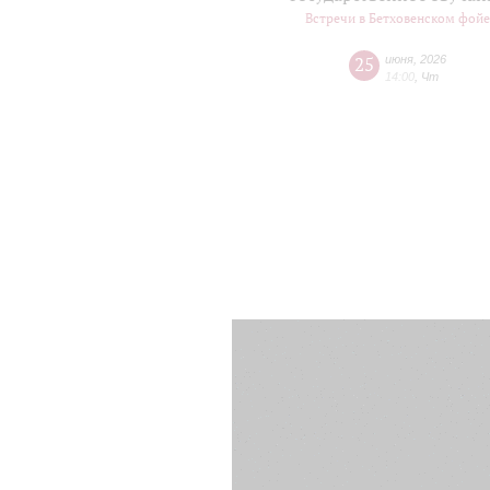
Встречи в Бетховенском фой
25
июня
,
2026
14:00
,
Чт