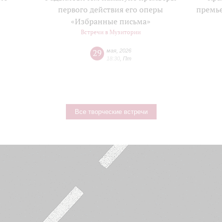
е
первого действия его оперы
премь
«Избранные письма»
Встречи в Музитории
29
мая
,
2026
18:30
,
Пт
Все творческие встречи