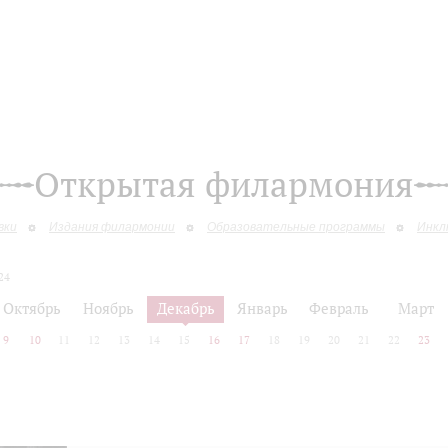
Открытая филармония
вки
Издания филармонии
Образовательные программы
Инкл
24
Октябрь
Ноябрь
Декабрь
Январь
Февраль
Март
9
10
11
12
13
14
15
16
17
18
19
20
21
22
23