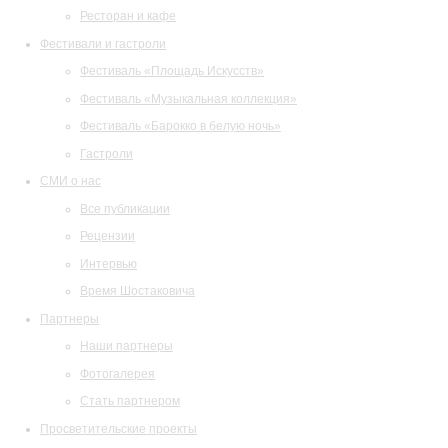
Ресторан и кафе
Фестивали и гастроли
Фестиваль «Площадь Искусств»
Фестиваль «Музыкальная коллекция»
Фестиваль «Барокко в белую ночь»
Гастроли
СМИ о нас
Все публикации
Рецензии
Интервью
Время Шостаковича
Партнеры
Наши партнеры
Фотогалерея
Стать партнером
Просветительские проекты