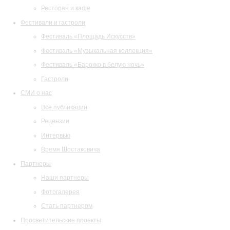
Ресторан и кафе
Фестивали и гастроли
Фестиваль «Площадь Искусств»
Фестиваль «Музыкальная коллекция»
Фестиваль «Барокко в белую ночь»
Гастроли
СМИ о нас
Все публикации
Рецензии
Интервью
Время Шостаковича
Партнеры
Наши партнеры
Фотогалерея
Стать партнером
Просветительские проекты