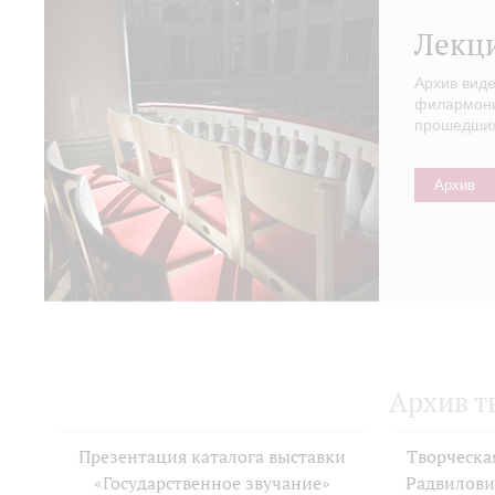
Лекц
Архив вид
филармонии
прошедших 
Архив
Архив т
Презентация каталога выставки
Творческа
«Государственное звучание»
Радвилови