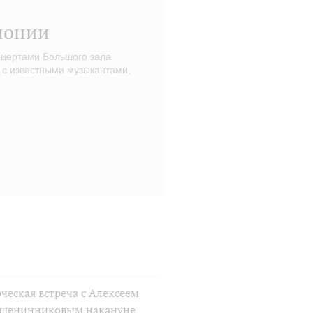
монии
нцертами Большого зала
 с известными музыкантами,
ческая встреча с Алексеем
шенинниковым накануне