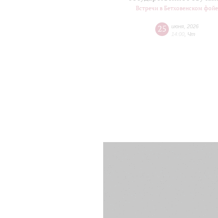
Встречи в Бетховенском фой
25
июня
,
2026
14:00
,
Чт