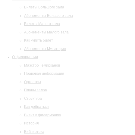
Билеты Большого зала
Абонементы Большого зала
Билеты Малого зала
Абонементы Малого зала
Как купить билет
Абонементы Музитория
О филармонии
Маэстро Темирканов
Правовая информация
Оркестры
Планы залов
Структура
Как добраться
Визит в филармонию
История
Библиотека