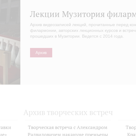
Лекции Музитория филар
Архив видеозаписей лекций, прочитанные перед ко
филармонии, авторских лекционных курсов и встреч
прошедших в Музитории. Ведется с 2014 года.
Архив
Архив творческих встреч
тавки
Творческая встреча с Александром
Твор
ие»
Радвиловичем накануне премьеры
Кра