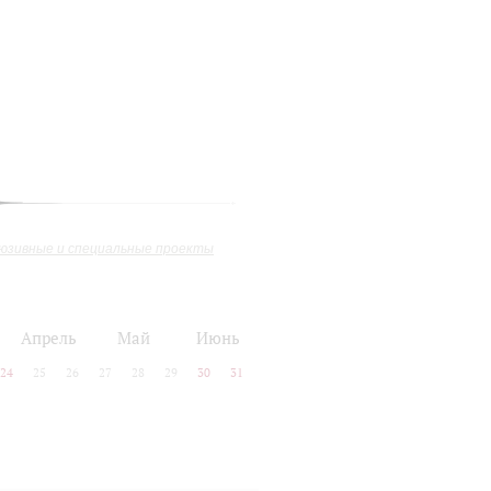
юзивные и специальные проекты
Апрель
Май
Июнь
24
25
26
27
28
29
30
31