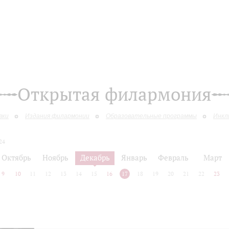
Открытая филармония
вки
Издания филармонии
Образовательные программы
Инкл
24
Октябрь
Ноябрь
Декабрь
Январь
Февраль
Март
9
10
11
12
13
14
15
16
17
18
19
20
21
22
23