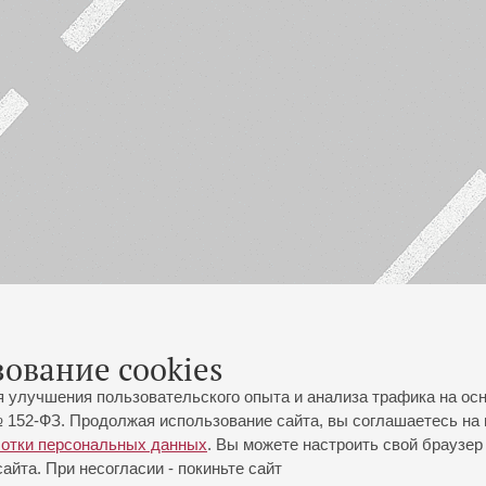
зование cookies
я улучшения пользовательского опыта и анализа трафика на ос
 152-ФЗ. Продолжая использование сайта, вы соглашаетесь на 
ботки персональных данных
. Вы можете настроить свой браузер 
йта. При несогласии - покиньте сайт
йловская ул., 2
Часы работы кассы Большого зала: с 11:00 до 20:30