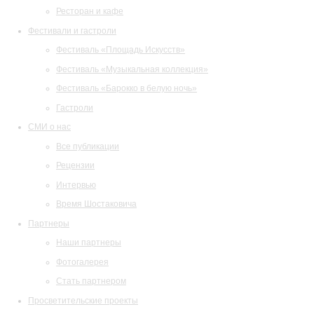
Ресторан и кафе
Фестивали и гастроли
Фестиваль «Площадь Искусств»
Фестиваль «Музыкальная коллекция»
Фестиваль «Барокко в белую ночь»
Гастроли
СМИ о нас
Все публикации
Рецензии
Интервью
Время Шостаковича
Партнеры
Наши партнеры
Фотогалерея
Стать партнером
Просветительские проекты