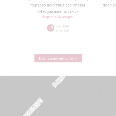
е
первого действия его оперы
премь
«Избранные письма»
Встречи в Музитории
29
мая
,
2026
18:30
,
Пт
Все творческие встречи