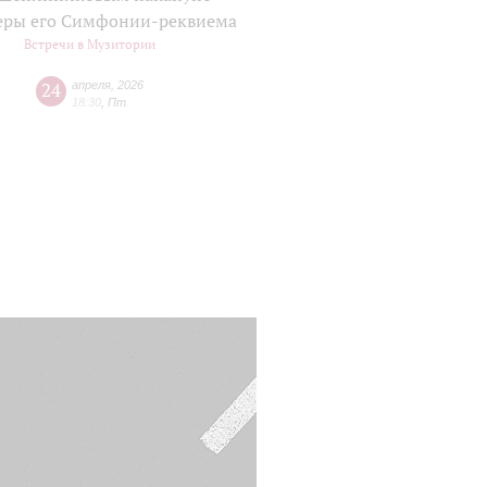
еры его Симфонии-реквиема
Встречи в Музитории
24
апреля
,
2026
18:30
,
Пт