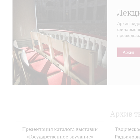
Лекц
Архив вид
филармонии
прошедших 
Архив
Архив т
Презентация каталога выставки
Творческа
«Государственное звучание»
Радвилови