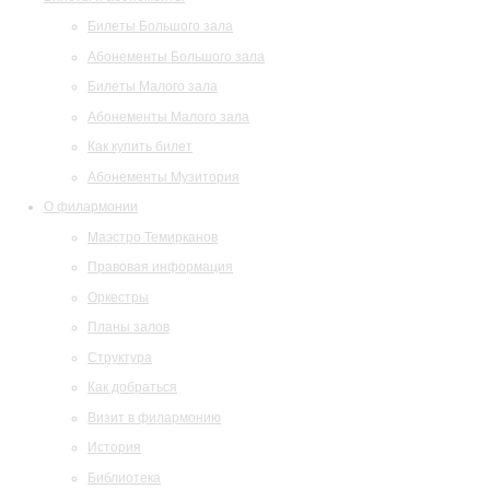
Билеты Большого зала
Абонементы Большого зала
Билеты Малого зала
Абонементы Малого зала
Как купить билет
Абонементы Музитория
О филармонии
Маэстро Темирканов
Правовая информация
Оркестры
Планы залов
Структура
Как добраться
Визит в филармонию
История
Библиотека