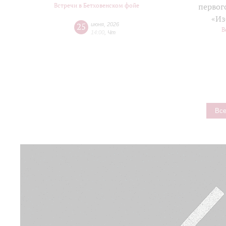
Встречи в Бетховенском фойе
первог
«Из
25
июня
,
2026
В
14:00
,
Чт
Все