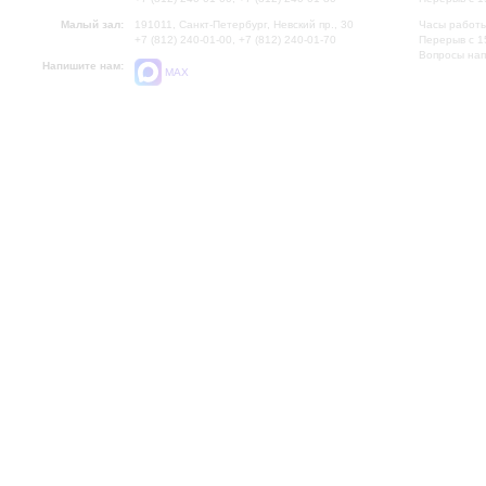
Малый зал:
191011, Санкт-Петербург, Невский пр., 30
Часы работы
+7 (812) 240-01-00, +7 (812) 240-01-70
Перерыв с 1
Вопросы на
Напишите нам:
MAX