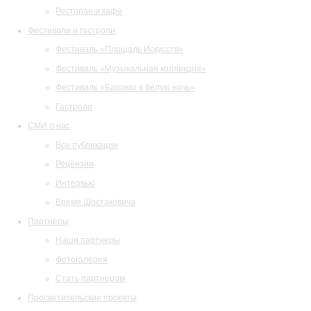
Ресторан и кафе
Фестивали и гастроли
Фестиваль «Площадь Искусств»
Фестиваль «Музыкальная коллекция»
Фестиваль «Барокко в белую ночь»
Гастроли
СМИ о нас
Все публикации
Рецензии
Интервью
Время Шостаковича
Партнеры
Наши партнеры
Фотогалерея
Стать партнером
Просветительские проекты