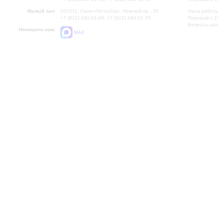
Малый зал:
191011, Санкт-Петербург, Невский пр., 30
Часы работы
+7 (812) 240-01-00, +7 (812) 240-01-70
Перерыв с 1
Вопросы на
Напишите нам:
MAX