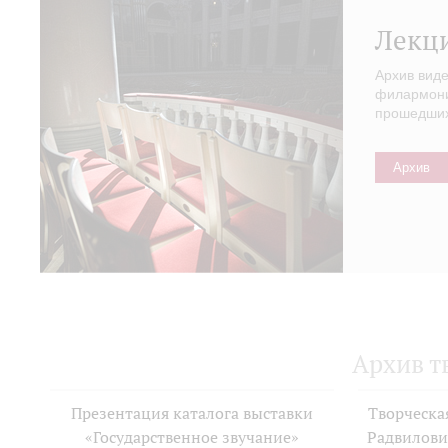
Лекц
Архив вид
филармонии
прошедших 
Архив
Архив т
Презентация каталога выставки
Творческа
«Государственное звучание»
Радвилови