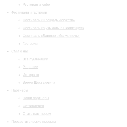
Ресторан и кафе
Фестивали и гастроли
Фестиваль «Площадь Искусств»
Фестиваль «Музыкальная коллекция»
Фестиваль «Барокко в белую ночь»
Гастроли
СМИ о нас
Все публикации
Рецензии
Интервью
Время Шостаковича
Партнеры
Наши партнеры
Фотогалерея
Стать партнером
Просветительские проекты