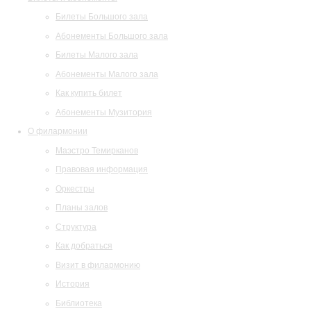
Билеты Большого зала
Абонементы Большого зала
Билеты Малого зала
Абонементы Малого зала
Как купить билет
Абонементы Музитория
О филармонии
Маэстро Темирканов
Правовая информация
Оркестры
Планы залов
Структура
Как добраться
Визит в филармонию
История
Библиотека