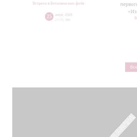
Встречи в Бетховенском фойе
первог
«Из
25
июня
,
2026
В
14:00
,
Чт
Все