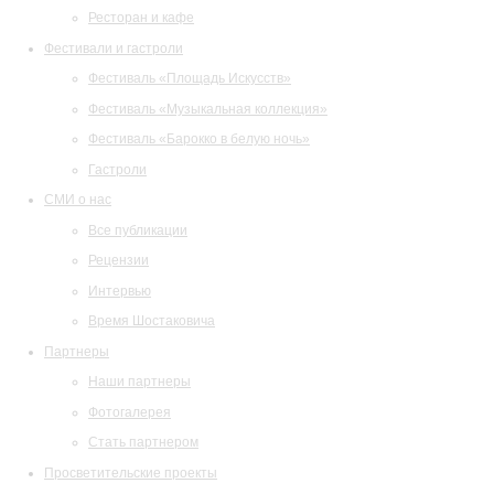
Ресторан и кафе
Фестивали и гастроли
Фестиваль «Площадь Искусств»
Фестиваль «Музыкальная коллекция»
Фестиваль «Барокко в белую ночь»
Гастроли
СМИ о нас
Все публикации
Рецензии
Интервью
Время Шостаковича
Партнеры
Наши партнеры
Фотогалерея
Стать партнером
Просветительские проекты