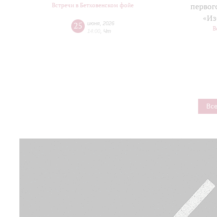
Встречи в Бетховенском фойе
первог
«Из
25
июня
,
2026
В
14:00
,
Чт
Все