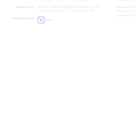
Малый зал:
191011, Санкт-Петербург, Невский пр., 30
Часы работы
+7 (812) 240-01-00, +7 (812) 240-01-70
Перерыв с 1
Вопросы на
Напишите нам:
MAX