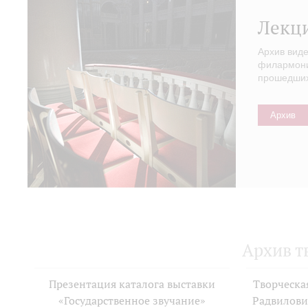
Лекц
Архив вид
филармонии
прошедших 
Архив
Архив т
Презентация каталога выставки
Творческа
«Государственное звучание»
Радвилови