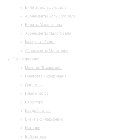
Билеты Большого зала
Абонементы Большого зала
Билеты Малого зала
Абонементы Малого зала
Как купить билет
Абонементы Музитория
О филармонии
Маэстро Темирканов
Правовая информация
Оркестры
Планы залов
Структура
Как добраться
Визит в филармонию
История
Библиотека