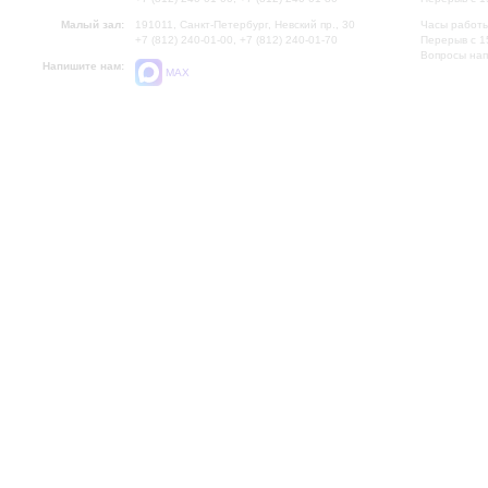
Малый зал:
191011, Санкт-Петербург, Невский пр., 30
Часы работы
+7 (812) 240-01-00, +7 (812) 240-01-70
Перерыв с 1
Вопросы на
Напишите нам:
MAX