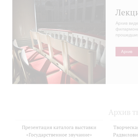
Лекц
Архив вид
филармонии
прошедших 
Архив
Архив т
Презентация каталога выставки
Творческа
«Государственное звучание»
Радвилови