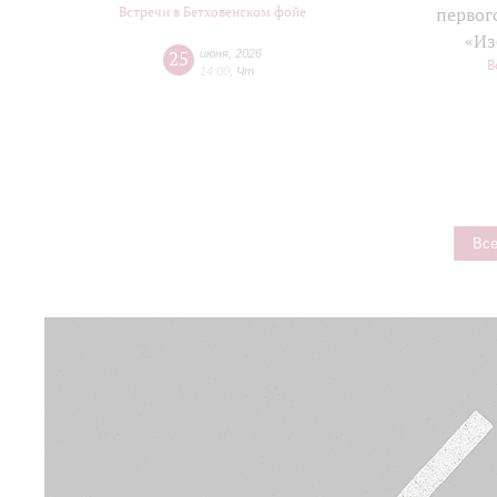
Встречи в Бетховенском фойе
первог
«Из
25
июня
,
2026
В
14:00
,
Чт
Все