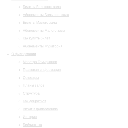
Билеты Большого зала
Абонементы Большого зала
Билеты Малого зала
Абонементы Малого зала
Как купить билет
Абонементы Музитория
О филармонии
Маэстро Темирканов
Правовая информация
Оркестры
Планы залов
Структура
Как добраться
Визит в филармонию
История
Библиотека