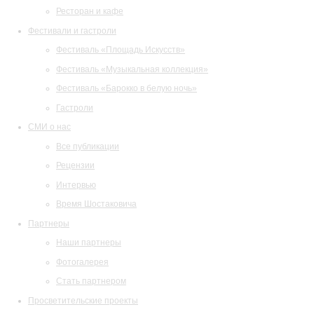
Ресторан и кафе
Фестивали и гастроли
Фестиваль «Площадь Искусств»
Фестиваль «Музыкальная коллекция»
Фестиваль «Барокко в белую ночь»
Гастроли
СМИ о нас
Все публикации
Рецензии
Интервью
Время Шостаковича
Партнеры
Наши партнеры
Фотогалерея
Стать партнером
Просветительские проекты