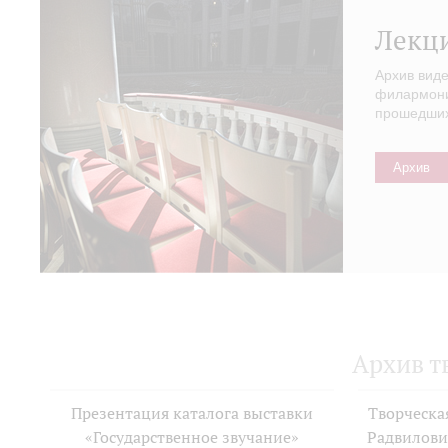
Лекц
Архив вид
филармонии
прошедших 
Архив
Архив т
Презентация каталога выставки
Творческа
«Государственное звучание»
Радвилови