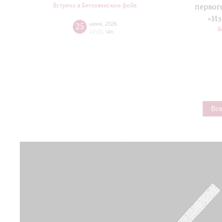
Встречи в Бетховенском фойе
первог
«Из
25
июня
,
2026
В
14:00
,
Чт
Все