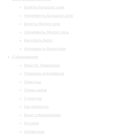
Билеты Большого зала
Абонементы Большого зала
Билеты Малого зала
Абонементы Малого зала
Как купить билет
Абонементы Музитория
О филармонии
Маэстро Темирканов
Правовая информация
Оркестры
Планы залов
Структура
Как добраться
Визит в филармонию
История
Библиотека