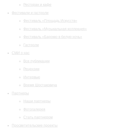
Ресторан и кафе
Фестивали и гастроли
Фестиваль «Площадь Искусств»
Фестиваль «Музыкальная коллекция»
Фестиваль «Барокко в белую ночь»
Гастроли
СМИ о нас
Все публикации
Рецензии
Интервью
Время Шостаковича
Партнеры
Наши партнеры
Фотогалерея
Стать партнером
Просветительские проекты