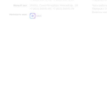
Малый зал:
191011, Санкт-Петербург, Невский пр., 30
Часы работы
+7 (812) 240-01-00, +7 (812) 240-01-70
Перерыв с 1
Вопросы на
Напишите нам:
MAX