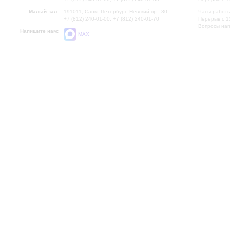
Малый зал:
191011, Санкт-Петербург, Невский пр., 30
Часы работы
+7 (812) 240-01-00, +7 (812) 240-01-70
Перерыв с 1
Вопросы на
Напишите нам:
MAX