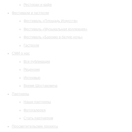
Ресторан и кафе
Фестивали и гастроли
Фестиваль «Площадь Искусств»
Фестиваль «Музыкальная коллекция»
Фестиваль «Барокко в белую ночь»
Гастроли
СМИ о нас
Все публикации
Рецензии
Интервью
Время Шостаковича
Партнеры
Наши партнеры
Фотогалерея
Стать партнером
Просветительские проекты