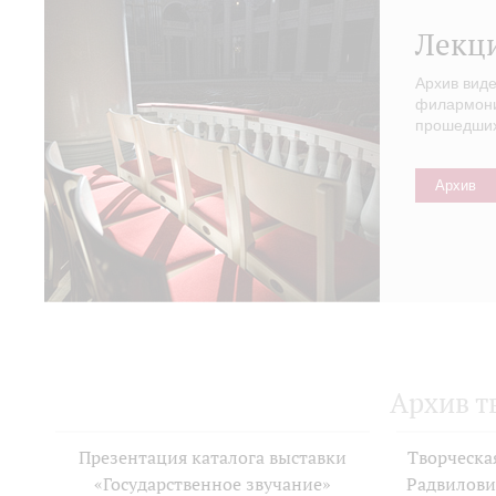
Лекц
Архив вид
филармонии
прошедших 
Архив
Архив т
Презентация каталога выставки
Творческа
«Государственное звучание»
Радвилови