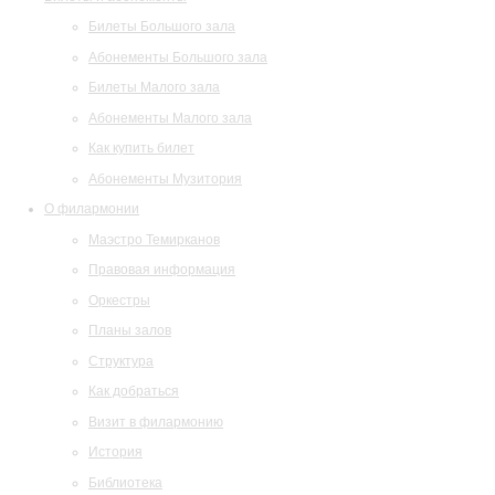
Билеты Большого зала
Абонементы Большого зала
Билеты Малого зала
Абонементы Малого зала
Как купить билет
Абонементы Музитория
О филармонии
Маэстро Темирканов
Правовая информация
Оркестры
Планы залов
Структура
Как добраться
Визит в филармонию
История
Библиотека