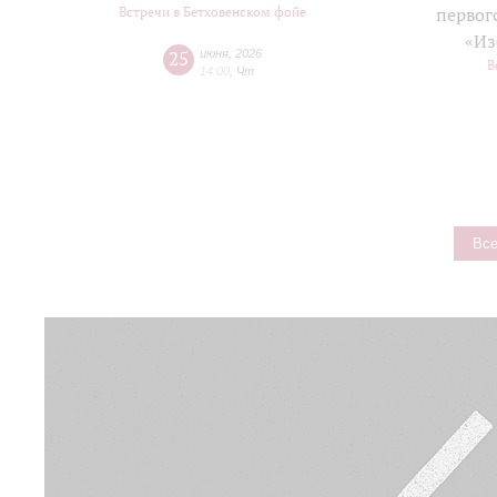
Встречи в Бетховенском фойе
первог
«Из
25
июня
,
2026
В
14:00
,
Чт
Все