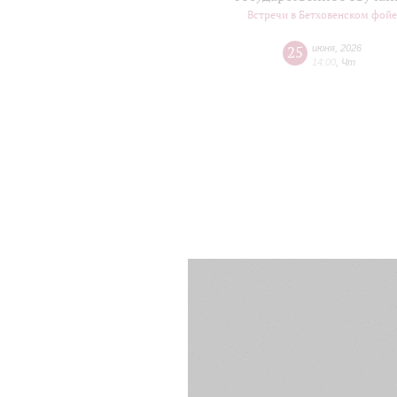
Встречи в Бетховенском фой
25
июня
,
2026
14:00
,
Чт