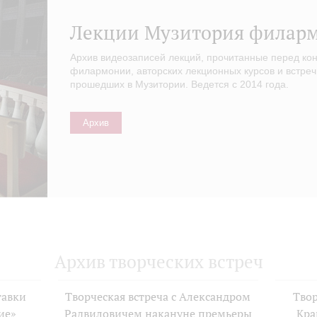
Лекции Музитория филар
Архив видеозаписей лекций, прочитанные перед ко
филармонии, авторских лекционных курсов и встреч
прошедших в Музитории. Ведется с 2014 года.
Архив
Архив творческих встреч
тавки
Творческая встреча с Александром
Твор
ие»
Радвиловичем накануне премьеры
Кра