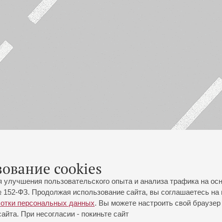
зование cookies
я улучшения пользовательского опыта и анализа трафика на ос
 152-ФЗ. Продолжая использование сайта, вы соглашаетесь на 
ботки персональных данных
. Вы можете настроить свой браузер 
йта. При несогласии - покиньте сайт
йловская ул., 2
Часы работы кассы Большого зала: с 11:00 до 20:30