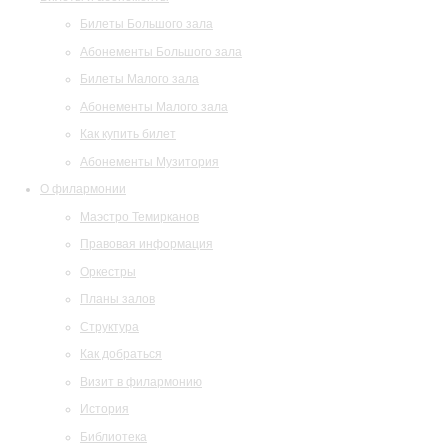
Билеты Большого зала
Абонементы Большого зала
Билеты Малого зала
Абонементы Малого зала
Как купить билет
Абонементы Музитория
О филармонии
Маэстро Темирканов
Правовая информация
Оркестры
Планы залов
Структура
Как добраться
Визит в филармонию
История
Библиотека