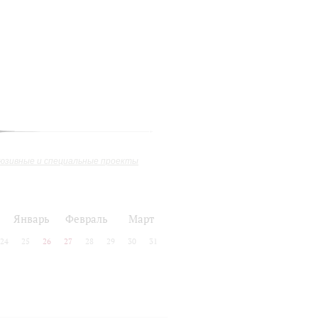
юзивные и специальные проекты
Январь
Февраль
Март
24
25
26
27
28
29
30
31