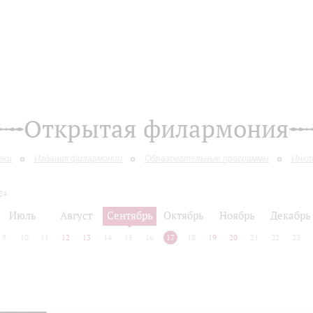
Открытая филармония
вки
Издания филармонии
Образовательные программы
Инкл
24
Июль
Август
Сентябрь
Октябрь
Ноябрь
Декабрь
9
10
11
12
13
14
15
16
17
18
19
20
21
22
23