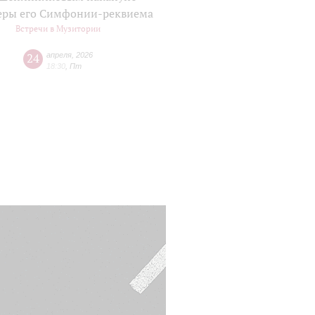
еры его Симфонии-реквиема
Встречи в Музитории
24
апреля
,
2026
18:30
,
Пт