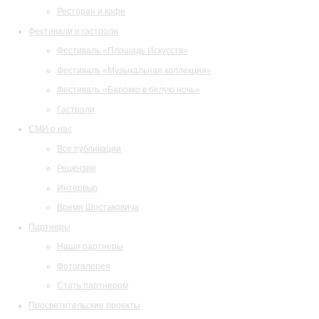
Ресторан и кафе
Фестивали и гастроли
Фестиваль «Площадь Искусств»
Фестиваль «Музыкальная коллекция»
Фестиваль «Барокко в белую ночь»
Гастроли
СМИ о нас
Все публикации
Рецензии
Интервью
Время Шостаковича
Партнеры
Наши партнеры
Фотогалерея
Стать партнером
Просветительские проекты