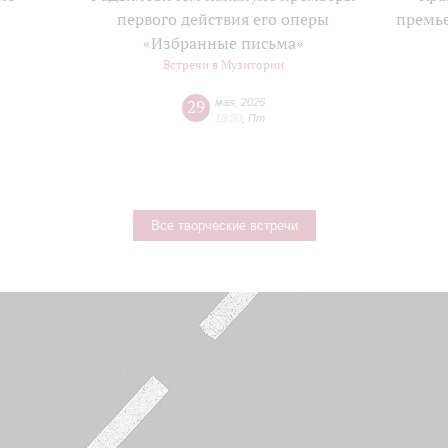
е
первого действия его оперы
премь
«Избранные письма»
Встречи в Музитории
29
мая
,
2026
18:30
,
Пт
Все творческие встречи