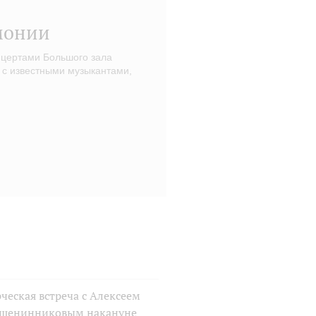
монии
нцертами Большого зала
 с известными музыкантами,
ческая встреча с Алексеем
шенинниковым накануне