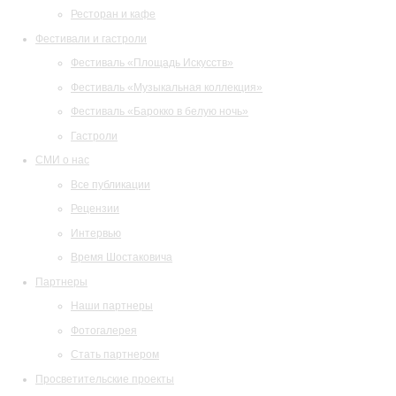
Ресторан и кафе
Фестивали и гастроли
Фестиваль «Площадь Искусств»
Фестиваль «Музыкальная коллекция»
Фестиваль «Барокко в белую ночь»
Гастроли
СМИ о нас
Все публикации
Рецензии
Интервью
Время Шостаковича
Партнеры
Наши партнеры
Фотогалерея
Стать партнером
Просветительские проекты