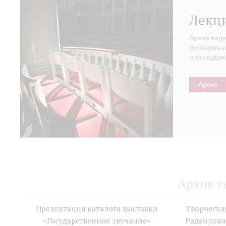
Лекц
Архив вид
филармонии
прошедших 
Архив
Архив т
Презентация каталога выставки
Творческа
«Государственное звучание»
Радвилови