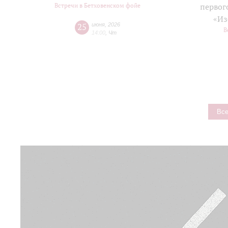
Встречи в Бетховенском фойе
первог
«Из
25
июня
,
2026
В
14:00
,
Чт
Все