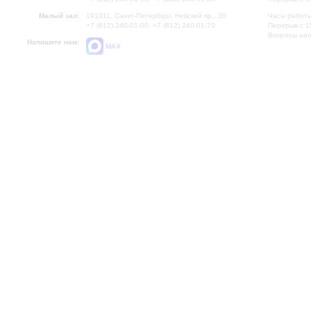
Малый зал:
191011, Санкт-Петербург, Невский пр., 30
Часы работы
+7 (812) 240-01-00, +7 (812) 240-01-70
Перерыв с 1
Вопросы на
Напишите нам:
MAX