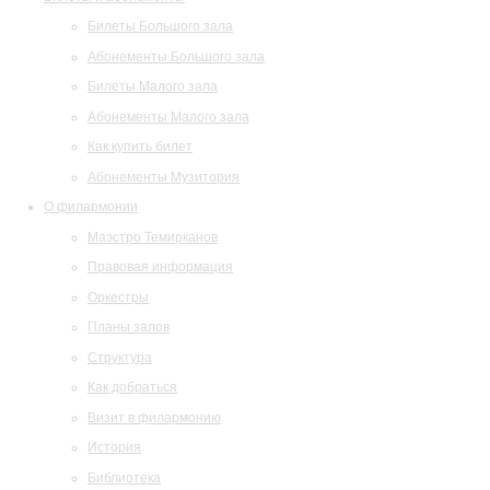
Билеты Большого зала
Абонементы Большого зала
Билеты Малого зала
Абонементы Малого зала
Как купить билет
Абонементы Музитория
О филармонии
Маэстро Темирканов
Правовая информация
Оркестры
Планы залов
Структура
Как добраться
Визит в филармонию
История
Библиотека