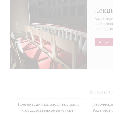
Лекц
Архив вид
филармонии
прошедших 
Архив
Архив т
Презентация каталога выставки
Творческа
«Государственное звучание»
Радвилови