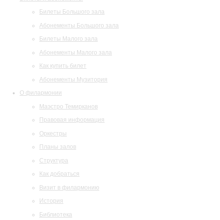
Билеты Большого зала
Абонементы Большого зала
Билеты Малого зала
Абонементы Малого зала
Как купить билет
Абонементы Музитория
О филармонии
Маэстро Темирканов
Правовая информация
Оркестры
Планы залов
Структура
Как добраться
Визит в филармонию
История
Библиотека