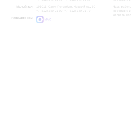
Малый зал:
191011, Санкт-Петербург, Невский пр., 30
Часы работы
+7 (812) 240-01-00, +7 (812) 240-01-70
Перерыв с 1
Вопросы на
Напишите нам:
MAX