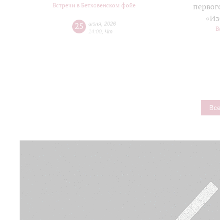
Встречи в Бетховенском фойе
первог
«Из
25
июня
,
2026
В
14:00
,
Чт
Все