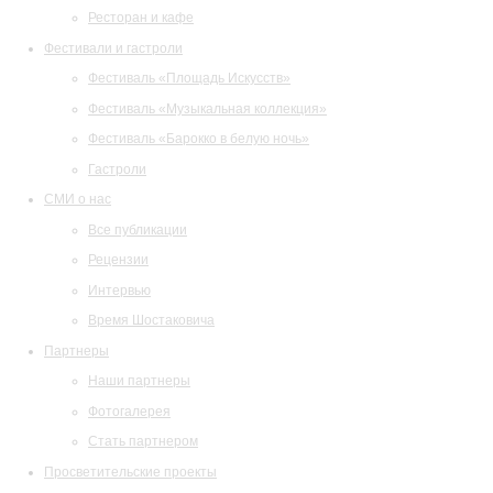
Ресторан и кафе
Фестивали и гастроли
Фестиваль «Площадь Искусств»
Фестиваль «Музыкальная коллекция»
Фестиваль «Барокко в белую ночь»
Гастроли
СМИ о нас
Все публикации
Рецензии
Интервью
Время Шостаковича
Партнеры
Наши партнеры
Фотогалерея
Стать партнером
Просветительские проекты