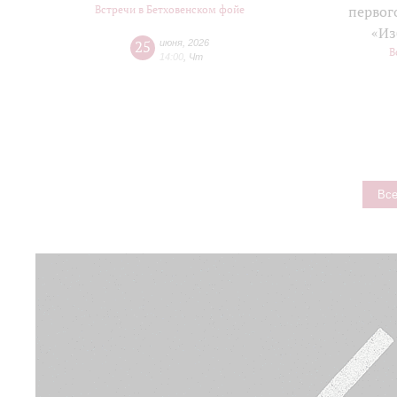
Встречи в Бетховенском фойе
первог
«Из
25
июня
,
2026
В
14:00
,
Чт
Все