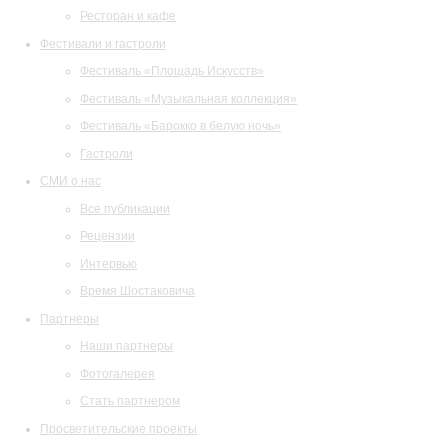
Ресторан и кафе
Фестивали и гастроли
Фестиваль «Площадь Искусств»
Фестиваль «Музыкальная коллекция»
Фестиваль «Барокко в белую ночь»
Гастроли
СМИ о нас
Все публикации
Рецензии
Интервью
Время Шостаковича
Партнеры
Наши партнеры
Фотогалерея
Стать партнером
Просветительские проекты