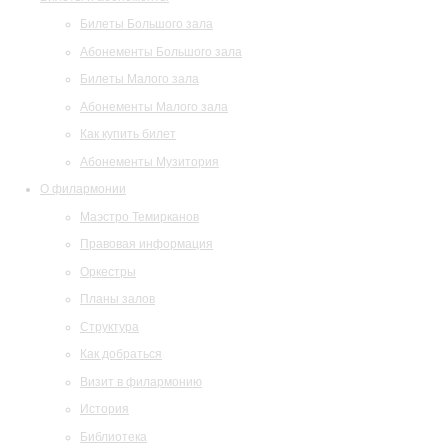
Билеты Большого зала
Абонементы Большого зала
Билеты Малого зала
Абонементы Малого зала
Как купить билет
Абонементы Музитория
О филармонии
Маэстро Темирканов
Правовая информация
Оркестры
Планы залов
Структура
Как добраться
Визит в филармонию
История
Библиотека