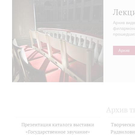
Лекц
Архив вид
филармонии
прошедших 
Архив
Архив т
Презентация каталога выставки
Творческа
«Государственное звучание»
Радвилови