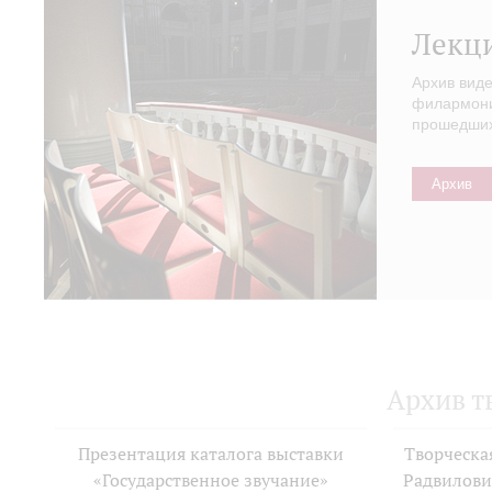
Лекц
Архив вид
филармонии
прошедших 
Архив
Архив т
Презентация каталога выставки
Творческа
«Государственное звучание»
Радвилови