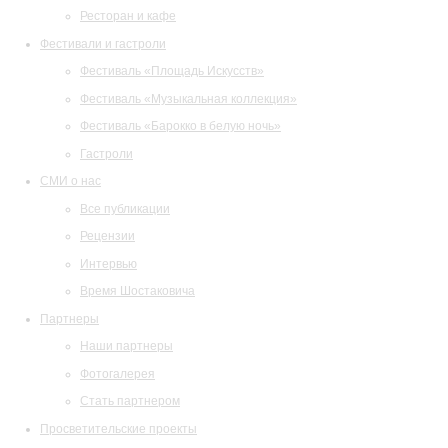
Ресторан и кафе
Фестивали и гастроли
Фестиваль «Площадь Искусств»
Фестиваль «Музыкальная коллекция»
Фестиваль «Барокко в белую ночь»
Гастроли
СМИ о нас
Все публикации
Рецензии
Интервью
Время Шостаковича
Партнеры
Наши партнеры
Фотогалерея
Стать партнером
Просветительские проекты