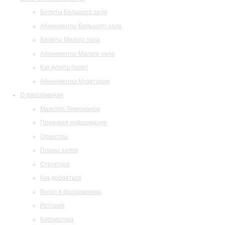
Билеты Большого зала
Абонементы Большого зала
Билеты Малого зала
Абонементы Малого зала
Как купить билет
Абонементы Музитория
О филармонии
Маэстро Темирканов
Правовая информация
Оркестры
Планы залов
Структура
Как добраться
Визит в филармонию
История
Библиотека