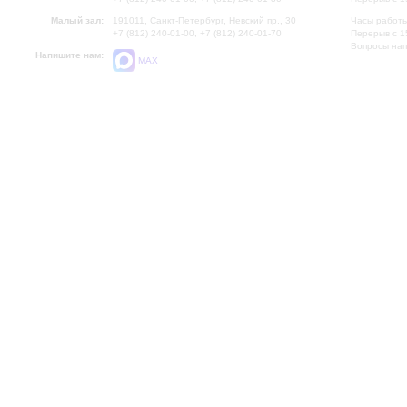
Малый зал:
191011, Санкт-Петербург, Невский пр., 30
Часы работы
+7 (812) 240-01-00, +7 (812) 240-01-70
Перерыв с 1
Вопросы на
Напишите нам:
MAX