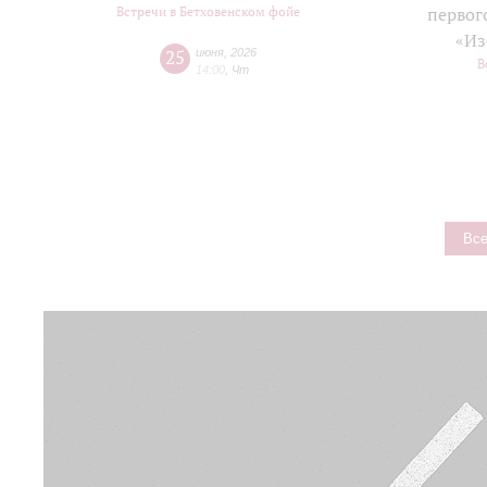
Встречи в Бетховенском фойе
первог
«Из
25
июня
,
2026
В
14:00
,
Чт
Все