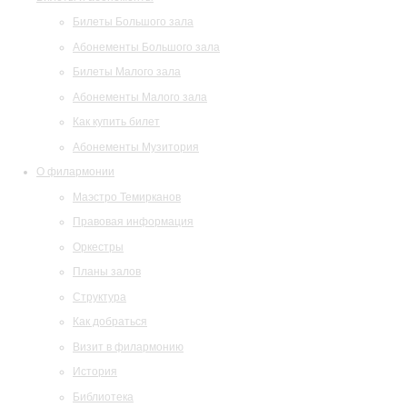
Билеты Большого зала
Абонементы Большого зала
Билеты Малого зала
Абонементы Малого зала
Как купить билет
Абонементы Музитория
О филармонии
Маэстро Темирканов
Правовая информация
Оркестры
Планы залов
Структура
Как добраться
Визит в филармонию
История
Библиотека