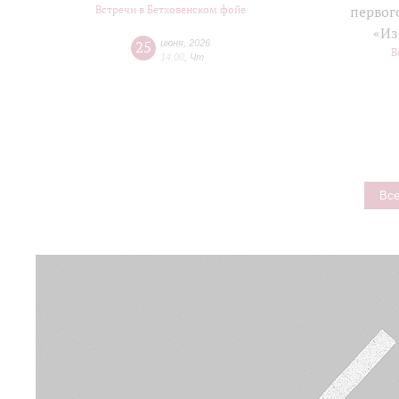
Встречи в Бетховенском фойе
первог
«Из
25
июня
,
2026
В
14:00
,
Чт
Все