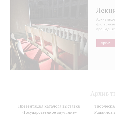
Лекц
Архив вид
филармонии
прошедших 
Архив
Архив т
Презентация каталога выставки
Творческа
«Государственное звучание»
Радвилови