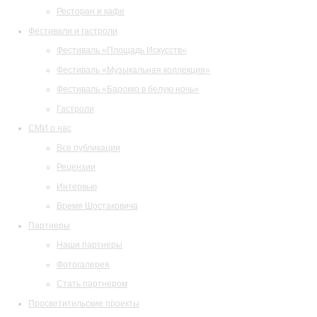
Ресторан и кафе
Фестивали и гастроли
Фестиваль «Площадь Искусств»
Фестиваль «Музыкальная коллекция»
Фестиваль «Барокко в белую ночь»
Гастроли
СМИ о нас
Все публикации
Рецензии
Интервью
Время Шостаковича
Партнеры
Наши партнеры
Фотогалерея
Стать партнером
Просветительские проекты