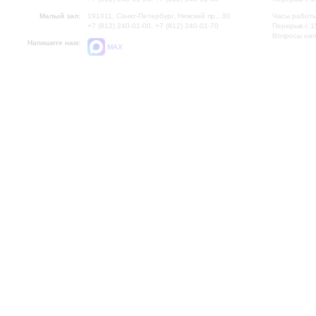
Малый зал:
191011, Санкт-Петербург, Невский пр., 30
Часы работы
+7 (812) 240-01-00, +7 (812) 240-01-70
Перерыв с 1
Вопросы на
Напишите нам:
MAX