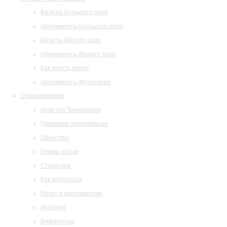
Билеты Большого зала
Абонементы Большого зала
Билеты Малого зала
Абонементы Малого зала
Как купить билет
Абонементы Музитория
О филармонии
Маэстро Темирканов
Правовая информация
Оркестры
Планы залов
Структура
Как добраться
Визит в филармонию
История
Библиотека