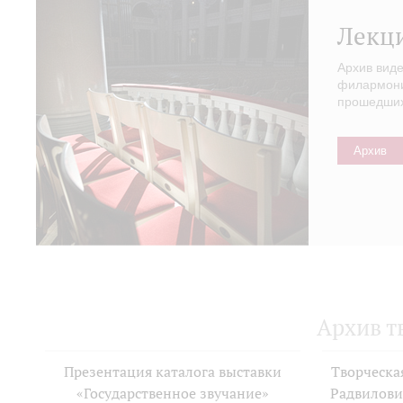
Лекц
Архив вид
филармонии
прошедших 
Архив
Архив т
Презентация каталога выставки
Творческа
«Государственное звучание»
Радвилови