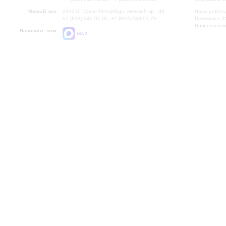
Малый зал:
191011, Санкт-Петербург, Невский пр., 30
Часы работы
+7 (812) 240-01-00, +7 (812) 240-01-70
Перерыв с 1
Вопросы на
Напишите нам:
MAX