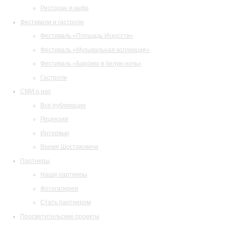
Ресторан и кафе
Фестивали и гастроли
Фестиваль «Площадь Искусств»
Фестиваль «Музыкальная коллекция»
Фестиваль «Барокко в белую ночь»
Гастроли
СМИ о нас
Все публикации
Рецензии
Интервью
Время Шостаковича
Партнеры
Наши партнеры
Фотогалерея
Стать партнером
Просветительские проекты