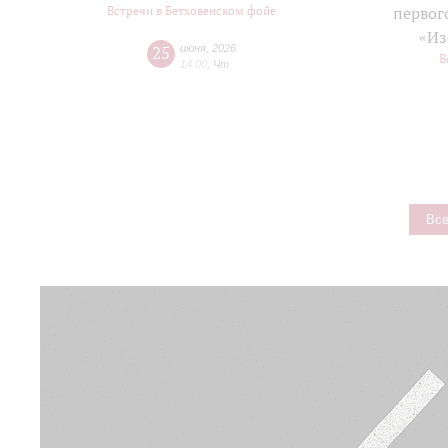
Встречи в Бетховенском фойе
первог
«Из
25
июня
,
2026
В
14:00
,
Чт
Все