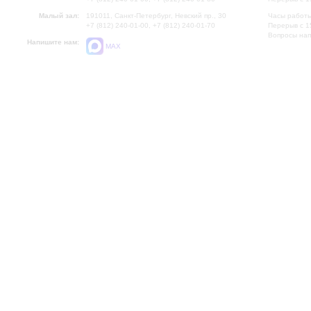
Малый зал:
191011, Санкт-Петербург, Невский пр., 30
Часы работы
+7 (812) 240-01-00, +7 (812) 240-01-70
Перерыв с 1
Вопросы на
Напишите нам:
MAX