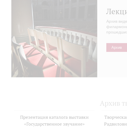
Лекц
Архив вид
филармонии
прошедших 
Архив
Архив т
Презентация каталога выставки
Творческа
«Государственное звучание»
Радвилови