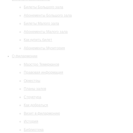
Билеты Большого зала
Абонементы Большого зала
Билеты Малого зала
Абонементы Малого зала
Как купить билет
Абонементы Музитория
О филармонии
Маэстро Темирканов
Правовая информация
Оркестры
Планы залов
Структура
Как добраться
Визит в филармонию
История
Библиотека