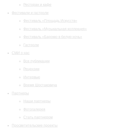
Ресторан и кафе
Фестивали и гастроли
Фестиваль «Площадь Искусств»
Фестиваль «Музыкальная коллекция»
Фестиваль «Барокко в белую ночь»
Гастроли
СМИ о нас
Все публикации
Рецензии
Интервью
Время Шостаковича
Партнеры
Наши партнеры
Фотогалерея
Стать партнером
Просветительские проекты