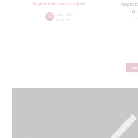
Встречи в Бетховенском фойе
первог
«Из
25
июня
,
2026
В
14:00
,
Чт
Все