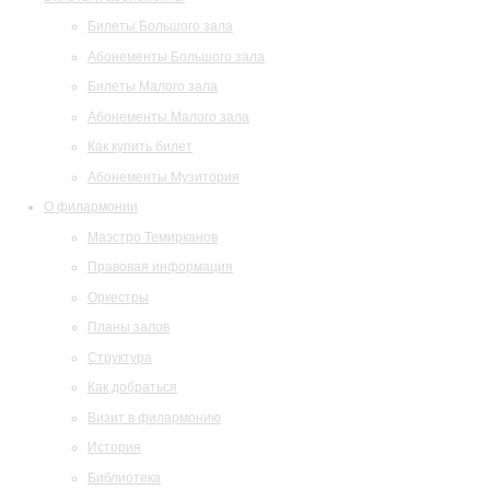
Билеты Большого зала
Абонементы Большого зала
Билеты Малого зала
Абонементы Малого зала
Как купить билет
Абонементы Музитория
О филармонии
Маэстро Темирканов
Правовая информация
Оркестры
Планы залов
Структура
Как добраться
Визит в филармонию
История
Библиотека