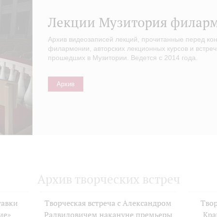
Лекции Музитория филар
Архив видеозаписей лекций, прочитанные перед ко
филармонии, авторских лекционных курсов и встреч
прошедших в Музитории. Ведется с 2014 года.
Архив
Архив творческих встреч
тавки
Творческая встреча с Александром
Твор
ие»
Радвиловичем накануне премьеры
Кра