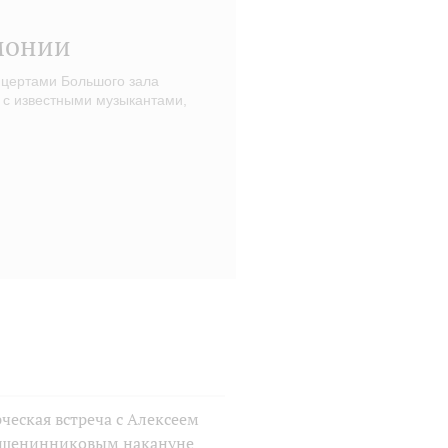
монии
нцертами Большого зала
 с известными музыкантами,
ческая встреча с Алексеем
шенинниковым накануне