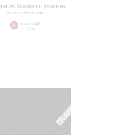
еры его Симфонии-реквиема
Встречи в Музитории
24
апреля
,
2026
18:30
,
Пт