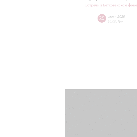
Встречи в Бетховенском фой
25
июня
,
2026
14:00
,
Чт