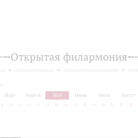
Открытая филармония
вки
Издания филармонии
Образовательные программы
Инкл
24
Март
Апрель
Май
Июнь
Июль
Август
9
10
11
12
13
14
15
16
17
18
19
20
21
22
23