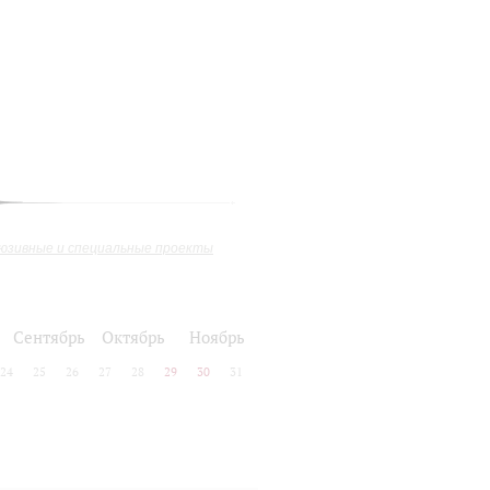
юзивные и специальные проекты
Сентябрь
Октябрь
Ноябрь
24
25
26
27
28
29
30
31