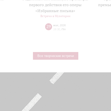
е
первого действия его оперы
премь
«Избранные письма»
Встречи в Музитории
29
мая
,
2026
18:30
,
Пт
Все творческие встречи