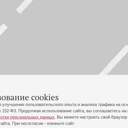
зование cookies
я улучшения пользовательского опыта и анализа трафика на ос
 152-ФЗ. Продолжая использование сайта, вы соглашаетесь на 
ботки персональных данных
. Вы можете настроить свой браузер 
йта. При несогласии - покиньте сайт
йловская ул., 2
Часы работы кассы Большого зала: с 11:00 до 20:30