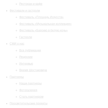
Ресторан и кафе
Фестивали и гастроли
Фестиваль «Площадь Искусств»
Фестиваль «Музыкальная коллекция»
Фестиваль «Барокко в белую ночь»
Гастроли
СМИ о нас
Все публикации
Рецензии
Интервью
Время Шостаковича
Партнеры
Наши партнеры
Фотогалерея
Стать партнером
Просветительские проекты